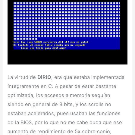
La virtud de
DIRIO
, era que estaba implementada
íntegramente en C. A pesar de estar bastante
optimizada, los accesos a memoria seguían
siendo en general de 8 bits, y los scrolls no
estaban acelerados, pues usaban las funciones
de la BIOS, por lo que no me cabe duda que ese
aumento de rendimiento de 5x sobre conio,