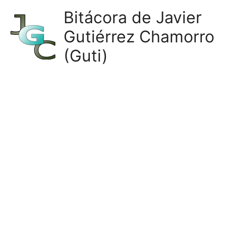
Ir
Bitácora de Javier
al
Gutiérrez Chamorro
contenido
(Guti)