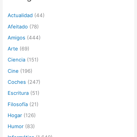
e
o
Actualidad
(44)
e
l
Afeitado
(78)
e
c
Amigos
(444)
t
Arte
(69)
r
ó
Ciencia
(151)
n
i
Cine
(196)
c
o
Coches
(247)
Escritura
(51)
Filosofía
(21)
Hogar
(126)
Humor
(83)