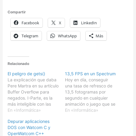
Compartir
Facebook
X
LinkedIn
Telegram
WhatsApp
Más
Relacionado
El peligro de gets()
13,5 FPS en un Spectrum
La explicación que daba
Hoy en día, conseguir
Pere Martra en su artículo
una tasa de refresco de
Buffer Overflow para
13,5 fotogramas por
negados. I-Parte, es la
segundo en cualquier
más inteligible con las
animación o juego que se
que me he topado.
En «Informática»
ejecuta a pantalla
En «Informática»
Naturalmente conocía
completa, es algo
Depurar aplicaciones
desde hace mucho los
bastante sencillo.Hacerlo
DOS con Watcom C y
problemas de
posible en un ZX
OpenWatcom C++
desbordamiento de
Spectrum resulta