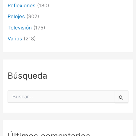
Reflexiones
(180)
Relojes
(902)
Televisión
(175)
Varios
(218)
Búsqueda
B
u
s
c
a
r
p
o