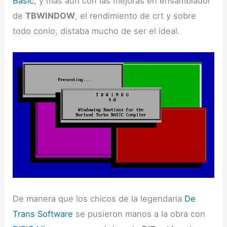
Basic
, y más aún con las mejoras en ensamblador
de
TBWINDOW
, el rendimiento de crt y sobre
todo conio, distaba mucho de ser el ideal.
De manera que los chicos de la legendaria
De
Trans Software
se pusieron manos a la obra con