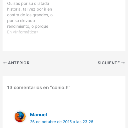
Quizás por su dilatada
buffer (buffer overflow o
bastante más divertido.
historia, tal vez por ir en
buffer overrun). En los
Aunque no por ello
contra de los grandes, o
tiempos de DOS, cuando
complicado.Si tienes
por su elevado
no había protección de…
menos de 20 años,
rendimiento, o porque
seguro que estás…
era verdaderamente
En «Informática»
difícil de conseguir,
Watcom C fue el entorno
de desarrollo más
deseado para mi. Uno de
sus encantos es la
ANTERIOR
SIGUIENTE
posibilidad de realizar
compilación cruzada o
cross…
13 comentarios en “conio.h”
Manuel
26 de octubre de 2015 a las 23:26