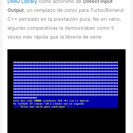
DIRIO
Library
como acrónimo de
DIRect Input
Output
, un remplazo de conio para Turbo/Borland
C++ pensado en la prestación pura. No en vano,
algunas comparativas la demostraban como 5
veces más rápida que la librería de serie.