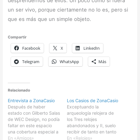
desprendernos de ellos. Un poco como si fuera
un ser vivo, porque ciertamente no lo es, pero si
que es más que un simple objeto.
Compartir
Facebook
X
LinkedIn
Telegram
WhatsApp
Más
Relacionado
Entrevista a ZonaCasio
Los Casios de ZonaCasio
Después de haber
Exceptuando la
estado con Gilberto Salas
arqueología relojera de
de WEC Design, no podía
los Tres relojes
faltar en este espacio
abandonados y II, suelo
una cobertura especial a
recibir de tanto en tanto
la que es la revista digital
En «Amigos»
agradables sorpresas de
En «Relojes»