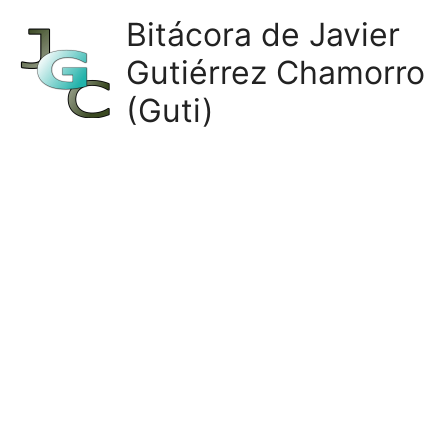
Ir
Bitácora de Javier
al
Gutiérrez Chamorro
contenido
(Guti)