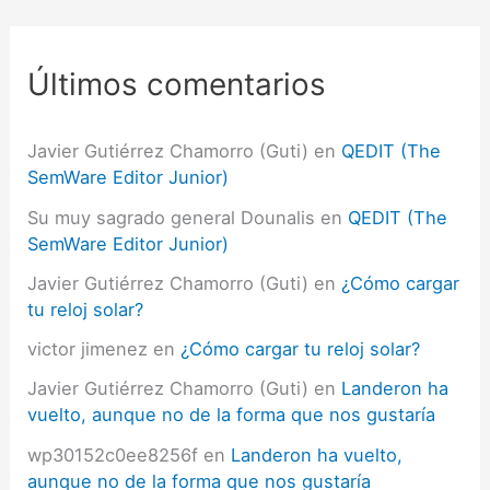
a
r
p
Últimos comentarios
o
r
:
Javier Gutiérrez Chamorro (Guti)
en
QEDIT (The
SemWare Editor Junior)
Su muy sagrado general Dounalis
en
QEDIT (The
SemWare Editor Junior)
Javier Gutiérrez Chamorro (Guti)
en
¿Cómo cargar
tu reloj solar?
victor jimenez
en
¿Cómo cargar tu reloj solar?
Javier Gutiérrez Chamorro (Guti)
en
Landeron ha
vuelto, aunque no de la forma que nos gustaría
wp30152c0ee8256f
en
Landeron ha vuelto,
aunque no de la forma que nos gustaría