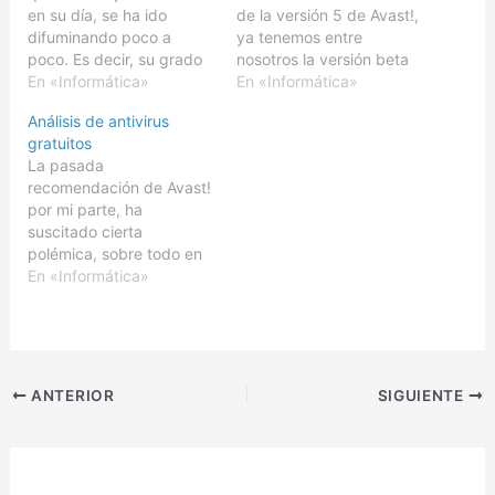
en su día, se ha ido
de la versión 5 de Avast!,
difuminando poco a
ya tenemos entre
poco. Es decir, su grado
nosotros la versión beta
superior de detección, en
En «Informática»
2.Avast! es el antivirus
En «Informática»
conjunción con la
gratuito más popular en
Análisis de antivirus
elevada velocidad de
España, y uno de los más
gratuitos
escaneo, son cualidades,
populares también en su
La pasada
que una vez superada la
versión de pago,
recomendación de Avast!
versión 1, poco a poco
cosechando gran fama
por mi parte, ha
dejaron de estar…
sobre todo por la
suscitado cierta
cantidad de…
polémica, sobre todo en
base a los defensores de
En «Informática»
Avira y AVG.Partiendo de
la información en Virus
Bulletin y AV-
Comparatives,
complementado con una
ANTERIOR
SIGUIENTE
prueba propia,
consistente en instalar en
una máquina virtual
Windows XP, los 4