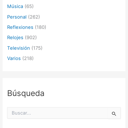
Música
(65)
Personal
(262)
Reflexiones
(180)
Relojes
(902)
Televisión
(175)
Varios
(218)
Búsqueda
B
u
s
c