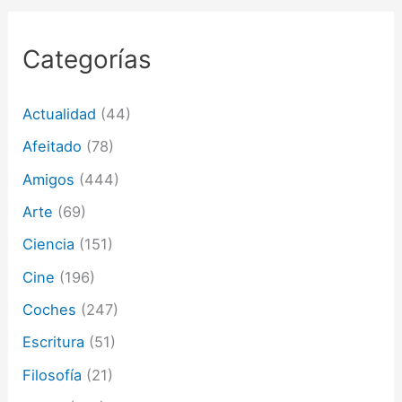
c
o
r
Categorías
r
e
o
Actualidad
(44)
e
l
Afeitado
(78)
e
c
Amigos
(444)
t
Arte
(69)
r
ó
Ciencia
(151)
n
i
Cine
(196)
c
o
Coches
(247)
Escritura
(51)
Filosofía
(21)