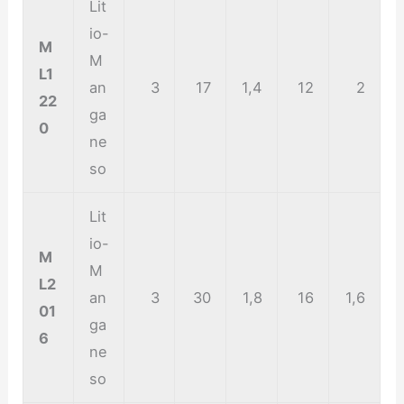
Lit
io-
M
M
L1
an
3
17
1,4
12
2
22
ga
0
ne
so
Lit
io-
M
M
L2
an
3
30
1,8
16
1,6
01
ga
6
ne
so