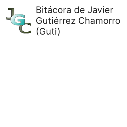
Ir
Bitácora de Javier
al
Gutiérrez Chamorro
contenido
(Guti)