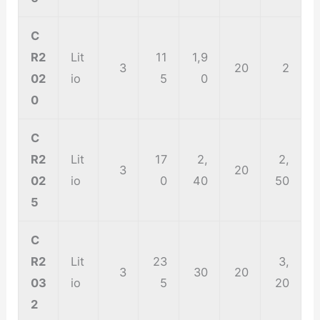
C
R2
Lit
11
1,9
3
20
2
02
io
5
0
0
C
R2
Lit
17
2,
2,
3
20
02
io
0
40
50
5
C
R2
Lit
23
3,
3
30
20
03
io
5
20
2