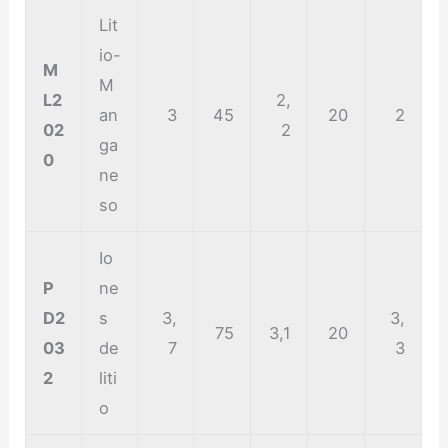
Lit
io-
M
M
L2
2,
an
3
45
20
2
02
2
ga
0
ne
so
Io
P
ne
D2
s
3,
3,
75
3,1
20
03
de
7
3
2
liti
o