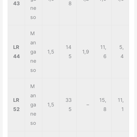
43
8
ne
so
M
an
LR
14
11,
5,
ga
1,5
1,9
44
5
6
4
ne
so
M
an
LR
33
15,
11,
ga
1,5
–
52
5
8
1
ne
so