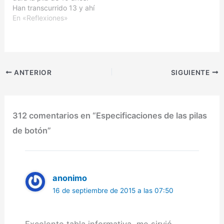
Han transcurrido 13 y ahí
sigue sin signos de
En «Reflexiones»
desgaste. Lo más curioso
es que incluso su correa
de resina sigue en buen
estado. Hace mucho que
no…
ANTERIOR
SIGUIENTE
312 comentarios en “Especificaciones de las pilas
de botón”
anonimo
16 de septiembre de 2015 a las 07:50