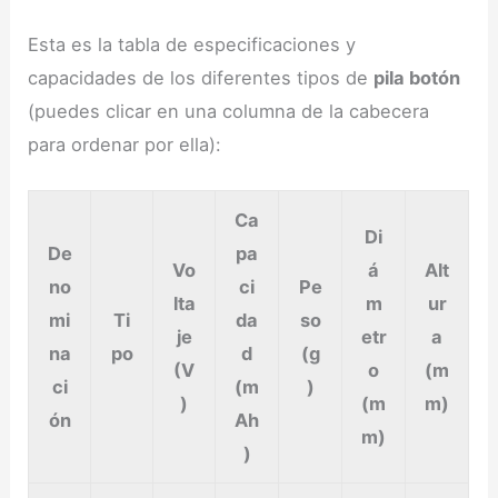
Esta es la tabla de especificaciones y
capacidades de los diferentes tipos de
pila botón
(puedes clicar en una columna de la cabecera
para ordenar por ella):
Ca
Di
De
pa
Vo
á
Alt
no
ci
Pe
lta
m
ur
mi
Ti
da
so
je
etr
a
na
po
d
(g
(V
o
(m
ci
(m
)
)
(m
m)
ón
Ah
m)
)