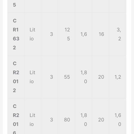
5
C
R1
Lit
12
3,
3
1,6
16
63
io
5
2
2
C
R2
Lit
1,8
3
55
20
1,2
01
io
0
2
C
R2
Lit
1,8
1,6
3
80
20
01
io
0
0
6