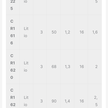
22
io
5
5
C
R1
Lit
3
50
1,2
16
1,6
61
io
6
C
R1
Lit
3
68
1,3
16
2
62
io
0
C
R1
Lit
2,
3
90
1,4
16
62
io
5