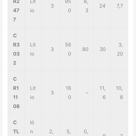
R2
Lit
95
8,
3
24
7,7
47
io
0
3
7
C
R3
Lit
56
3,
3
80
30
03
io
0
20
2
C
R1
Lit
16
11,
10,
3
–
11
io
0
6
8
08
C
Ió
TL
n
2,
5,
0,
9
2