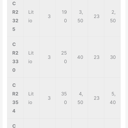
C
R2
Lit
19
3,
2,
3
23
32
io
0
50
50
5
C
R2
Lit
25
3
40
23
30
33
io
0
0
C
R2
Lit
35
4,
5,
3
23
35
io
0
50
40
4
C