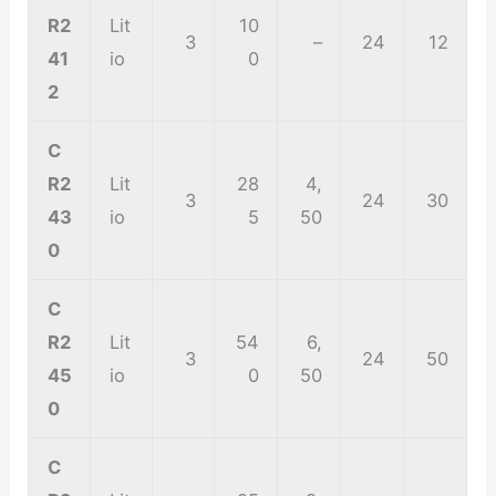
R2
Lit
10
3
–
24
12
41
io
0
2
C
R2
Lit
28
4,
3
24
30
43
io
5
50
0
C
R2
Lit
54
6,
3
24
50
45
io
0
50
0
C