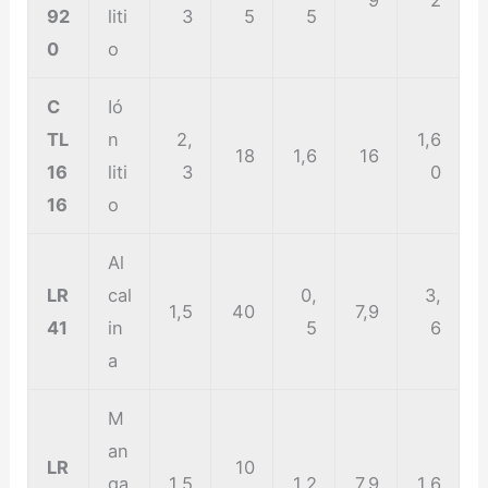
92
liti
3
5
5
0
o
C
Ió
TL
n
2,
1,6
18
1,6
16
16
liti
3
0
16
o
Al
LR
cal
0,
3,
1,5
40
7,9
41
in
5
6
a
M
an
LR
10
ga
1,5
1,2
7,9
1,6