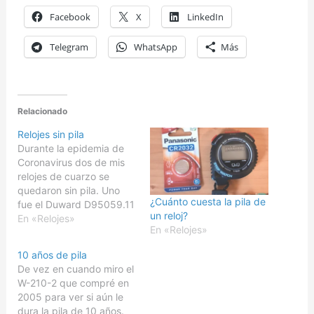
Facebook
X
LinkedIn
Telegram
WhatsApp
Más
Relacionado
Relojes sin pila
Durante la epidemia de
Coronavirus dos de mis
relojes de cuarzo se
quedaron sin pila. Uno
¿Cuánto cuesta la pila de
fue el Duward D95059.11
un reloj?
y el otro el Elektronika
En «Relojes»
En «Relojes»
ChN-55 Melody. En el
primer caso, era lo que
10 años de pila
esperaba, su Miyota da
De vez en cuando miro el
una autonomía de 3 años
W-210-2 que compré en
y ya le tocaba. En cuanto
2005 para ver si aún le
al…
dura la pila de 10 años.