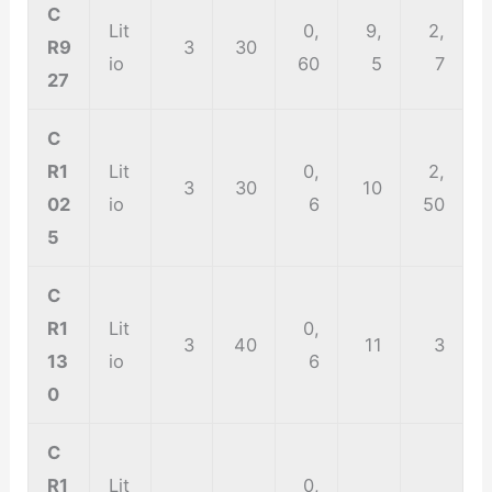
C
Lit
0,
9,
2,
R9
3
30
io
60
5
7
27
C
R1
Lit
0,
2,
3
30
10
02
io
6
50
5
C
R1
Lit
0,
3
40
11
3
13
io
6
0
C
R1
Lit
0,