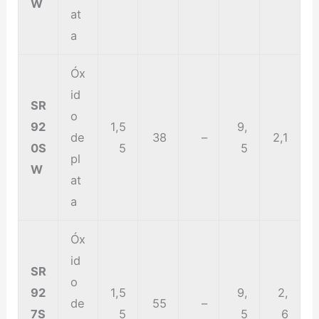
W
at
a
Óx
id
SR
o
92
1,5
9,
de
38
–
2,1
0S
5
5
pl
W
at
a
Óx
id
SR
o
92
1,5
9,
2,
de
55
–
7S
5
5
6