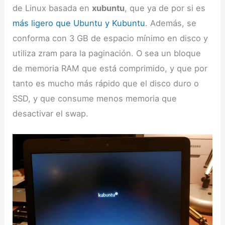
de Linux basada en
xubuntu
, que ya de por si es
más ligero que Ubuntu y Kubuntu
. Además, se
conforma con 3 GB de espacio mínimo en disco y
utiliza zram para la paginación. O sea un bloque
de memoria RAM que está comprimido, y que por
tanto es mucho más rápido que el disco duro o
SSD, y que consume menos memoria que
desactivar el swap.