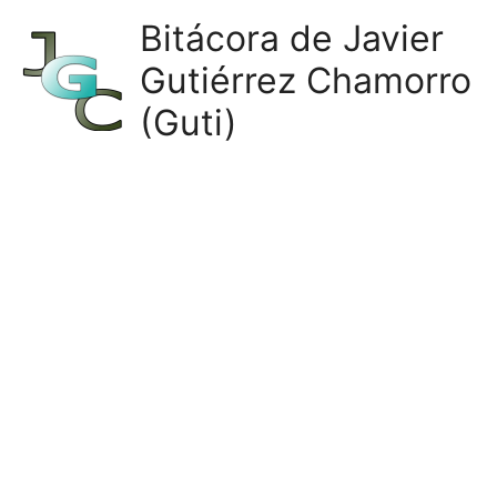
Ir
Bitácora de Javier
al
Gutiérrez Chamorro
contenido
(Guti)