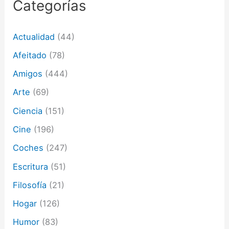
Categorías
r
e
o
Actualidad
(44)
e
l
Afeitado
(78)
e
c
Amigos
(444)
t
Arte
(69)
r
ó
Ciencia
(151)
n
i
Cine
(196)
c
o
Coches
(247)
Escritura
(51)
Filosofía
(21)
Hogar
(126)
Humor
(83)