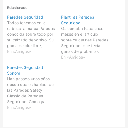
Relacionado
Paredes Seguridad
Plantillas Paredes
Todos tenemos en la
Seguridad
cabeza la marca Paredes
Os contaba hace unos
conocida sobre todo por
meses en el artículo
su calzado deportivo. Su
sobre calcetines Paredes
gama de aire libre,
Seguridad, que tenía
lanzada a finales de los
En «Amigos»
ganas de probar las
años 80, es en la
plantillas de Paredes
En «Amigos»
actualidad reconocida
Seguridad, y creo que
Paredes Seguridad
por montañeros y
este es el momento
Sonora
cazadores, como
perfecto para hacerlo
Han pasado unos años
productos especializados
junto a las Paredes
desde que os hablara de
de buena calidad.
Sergio. De entre las
las Paredes Safety
Paredes Seguridad
especialidades que
Classic de Paredes
iniciada su andadura en
ofrecen en Paredes,
Seguridad. Como ya
1997, representa…
antiestática (ZC5045),
sabéis, Paredes
En «Amigos»
bactericida (8ZC5046)
Seguridad es la división
y…
especializada en calzado
de profesional y de