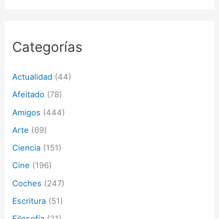
d
e
c
o
r
Categorías
r
e
o
Actualidad
(44)
e
l
Afeitado
(78)
e
c
Amigos
(444)
t
Arte
(69)
r
ó
Ciencia
(151)
n
i
Cine
(196)
c
o
Coches
(247)
Escritura
(51)
Filosofía
(21)