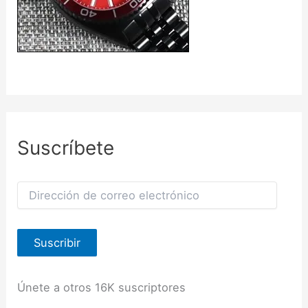
Suscríbete
D
i
r
e
Suscribir
c
c
i
ó
Únete a otros 16K suscriptores
n