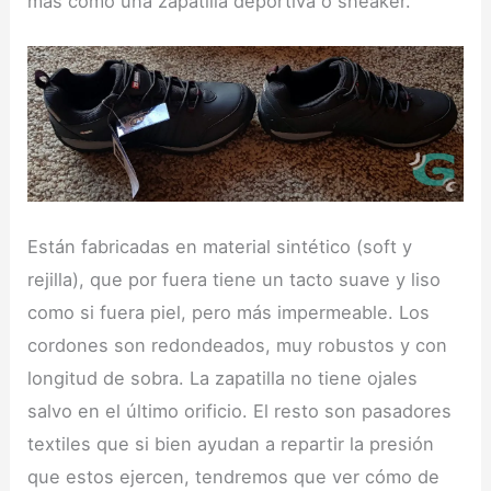
más como una zapatilla deportiva o sneaker.
Están fabricadas en material sintético (soft y
rejilla), que por fuera tiene un tacto suave y liso
como si fuera piel, pero más impermeable. Los
cordones son redondeados, muy robustos y con
longitud de sobra. La zapatilla no tiene ojales
salvo en el último orificio. El resto son pasadores
textiles que si bien ayudan a repartir la presión
que estos ejercen, tendremos que ver cómo de