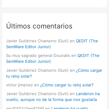
s
c
a
r
p
Últimos comentarios
o
r
:
Javier Gutiérrez Chamorro (Guti)
en
QEDIT (The
SemWare Editor Junior)
Su muy sagrado general Dounalis
en
QEDIT (The
SemWare Editor Junior)
Javier Gutiérrez Chamorro (Guti)
en
¿Cómo cargar
tu reloj solar?
victor jimenez
en
¿Cómo cargar tu reloj solar?
Javier Gutiérrez Chamorro (Guti)
en
Landeron ha
vuelto, aunque no de la forma que nos gustaría
wp30152c0ee8256f
en
Landeron ha vuelto,