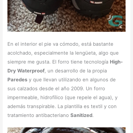
En el interior el pie va cómodo, está bastante
acolchado, especialmente la lengüeta, algo que
siempre me gusta. El forro tiene tecnología
High-
Dry Waterproof
, un desarrollo de la propia
Paredes
y que llevan utilizando en algunos de
sus calzados desde el año 2009. Un forro
impermeable, hidrofílico (que repele el agua), y
además transpirable. La plantilla es textil y con
tratamiento antibacteriano
Sanitized
.