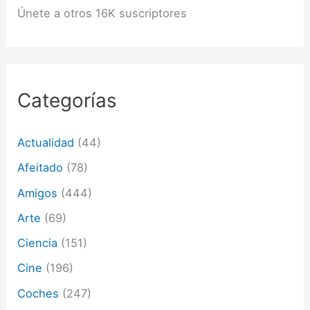
ó
Únete a otros 16K suscriptores
n
d
e
c
o
r
Categorías
r
e
o
Actualidad
(44)
e
l
Afeitado
(78)
e
c
Amigos
(444)
t
Arte
(69)
r
ó
Ciencia
(151)
n
i
Cine
(196)
c
o
Coches
(247)