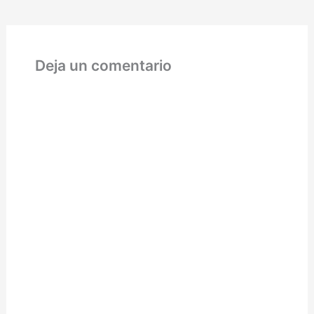
e impotencia. Puede que
no sea muy…
Deja un comentario