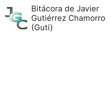
Ir
Bitácora de Javier
al
Gutiérrez Chamorro
contenido
(Guti)