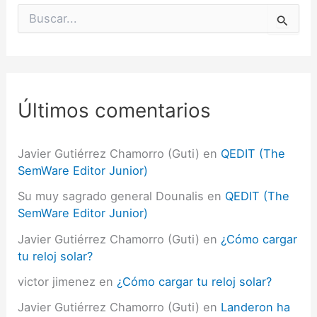
B
u
s
c
a
r
p
Últimos comentarios
o
r
:
Javier Gutiérrez Chamorro (Guti)
en
QEDIT (The
SemWare Editor Junior)
Su muy sagrado general Dounalis
en
QEDIT (The
SemWare Editor Junior)
Javier Gutiérrez Chamorro (Guti)
en
¿Cómo cargar
tu reloj solar?
victor jimenez
en
¿Cómo cargar tu reloj solar?
Javier Gutiérrez Chamorro (Guti)
en
Landeron ha