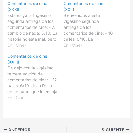
Comentarios de cine
Comentarios de cine
(XXXII)
(XXII)
Esta es ya la trigésimo
Bienvenidos a esta
segunda entrega de los
vigésimo segunda
comentarios de cine: - A
entrega de los
cambio de nada: 5/10. La
comentarios de cine: - 16
historia no está mal, pero
calles: 6/10. La
es que la interpretación
En «Cine»
caracterización de Bruce
En «Cine»
de los dos protagonistas
Willis está muy lograda.
Comentarios de cine
es poco convincente y la
La historia no es muy
(XXIII)
desvirtúa. - A todo gas 7:
original, pero a pesar de
Os dejo con la vigésimo
7/10. Probablemente la
todo está bien planteada.
tercera edición de
mejor de toda la…
- Captivity: 6/10. Con
comentarios de cine: - 22
malas críticas y un
balas: 6/10. Jean Reno
moderado éxito, la
en un papel que le encaja
película no…
mucho: L'immortel, un
En «Cine»
mafioso retirado, con
valores, y una historia de
venganza. - A ciegas:
6/10. La película
transmite desesperación
ANTERIOR
SIGUIENTE