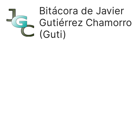
Ir
Bitácora de Javier
al
Gutiérrez Chamorro
contenido
(Guti)