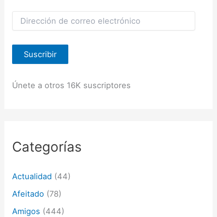
D
i
r
e
Suscribir
c
c
i
ó
Únete a otros 16K suscriptores
n
d
e
c
o
r
Categorías
r
e
o
Actualidad
(44)
e
l
Afeitado
(78)
e
c
Amigos
(444)