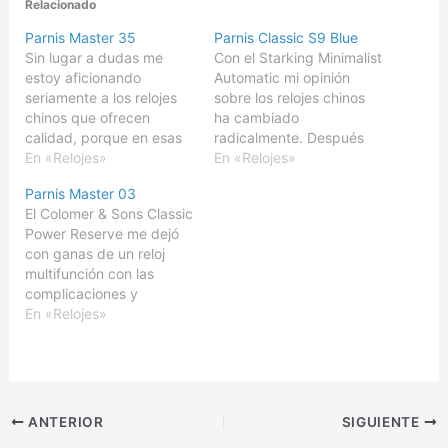
Relacionado
Parnis Master 35
Parnis Classic S9 Blue
Sin lugar a dudas me
Con el Starking Minimalist
estoy aficionando
Automatic mi opinión
seriamente a los relojes
sobre los relojes chinos
chinos que ofrecen
ha cambiado
calidad, porque en esas
radicalmente. Después
condiciones, lo hacen a
En «Relojes»
de las más que buenas
En «Relojes»
precios imbatibles. El
experiencias con el
Parnis Master 03
último fue el Parnis
Parnis Master, he
El Colomer & Sons Classic
Classic S9, que había
decidido volver apostar
Power Reserve me dejó
seguido al Starking AM-
por esta marca, esta vez
con ganas de un reloj
1084, y en esta entrega
yendo a por el Parnis
multifunción con las
de hoy, repetimos con
Classic S9 Blue. El
complicaciones y
Parnis. Me estoy
Classic S9 es un reloj que
prestaciones que ofrece
En «Relojes»
refiriendo al…
reproduce…
el calibre Miyota 9100 de
Citizen. Realmente junto
al Seiko NE88, son mis
maquinarias favoritas,
ofreciendo mucha
ANTERIOR
SIGUIENTE
técnica a buen precio. En