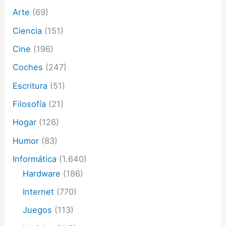
t
Arte
(69)
r
ó
Ciencia
(151)
n
i
Cine
(196)
c
o
Coches
(247)
Escritura
(51)
Filosofía
(21)
Hogar
(126)
Humor
(83)
Informática
(1.640)
Hardware
(186)
Internet
(770)
Juegos
(113)