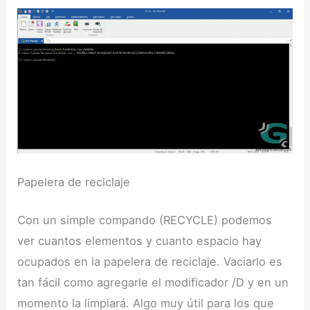
Papelera de reciclaje
Con un simple compando (RECYCLE) podemos
ver cuantos elementos y cuanto espacio hay
ocupados en la papelera de reciclaje. Vaciarlo es
tan fácil como agregarle el modificador /D y en un
momento la limpiará. Algo muy útil para los que