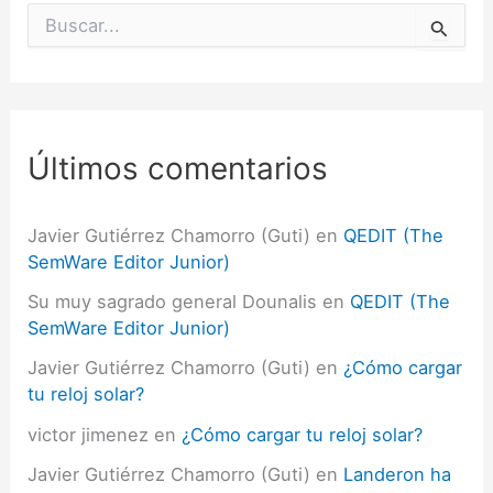
B
u
s
c
a
r
p
Últimos comentarios
o
r
:
Javier Gutiérrez Chamorro (Guti)
en
QEDIT (The
SemWare Editor Junior)
Su muy sagrado general Dounalis
en
QEDIT (The
SemWare Editor Junior)
Javier Gutiérrez Chamorro (Guti)
en
¿Cómo cargar
tu reloj solar?
victor jimenez
en
¿Cómo cargar tu reloj solar?
Javier Gutiérrez Chamorro (Guti)
en
Landeron ha