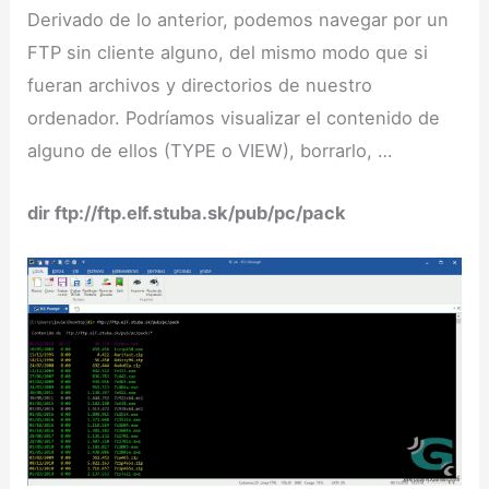
Derivado de lo anterior, podemos navegar por un
FTP sin cliente alguno, del mismo modo que si
fueran archivos y directorios de nuestro
ordenador. Podríamos visualizar el contenido de
alguno de ellos (TYPE o VIEW), borrarlo, …
dir ftp://ftp.elf.stuba.sk/pub/pc/pack