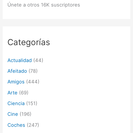
ó
Únete a otros 16K suscriptores
n
d
e
c
o
r
Categorías
r
e
o
Actualidad
(44)
e
l
Afeitado
(78)
e
c
Amigos
(444)
t
Arte
(69)
r
ó
Ciencia
(151)
n
i
Cine
(196)
c
o
Coches
(247)