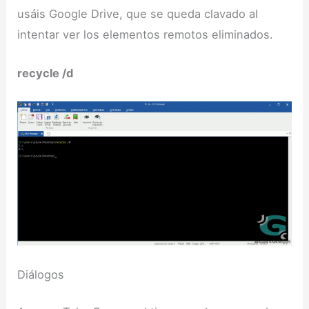
usáis Google Drive, que se queda clavado al
intentar ver los elementos remotos eliminados.
recycle /d
Diálogos