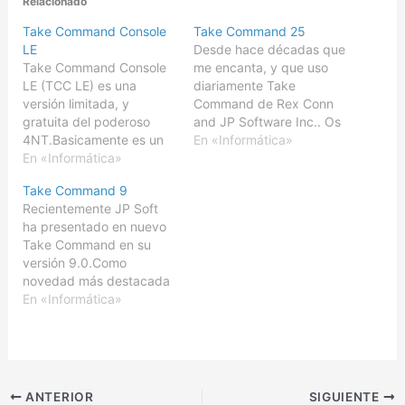
Relacionado
Take Command Console
Take Command 25
LE
Desde hace décadas que
Take Command Console
me encanta, y que uso
LE (TCC LE) es una
diariamente Take
versión limitada, y
Command de Rex Conn
gratuita del poderoso
and JP Software Inc.. Os
4NT.Basicamente es un
hablé recientemente de
En «Informática»
reemplazo de CMD.EXE
En «Informática»
Cosas interesantes con
en sistemas Windows,
Take Command, y
Take Command 9
que aporta nuevos
también de Resaltado de
Recientemente JP Soft
comandos, nuevas
sintaxis en Take
ha presentado en nuevo
características, y nuevas
Command. En esta nueva
Take Command en su
funciones. De hecho,
versión 25, los cambios
versión 9.0.Como
ahora que hay una
visibles para el usuario
novedad más destacada
opción gratuita, ya no
son pocos,…
en la versión 9, está que
En «Informática»
tienes excusa para no
integra en un solo
utilizarlo, porque si
producto, las
utilizas…
funcionalidades que
antes estaban dispersas
entre 4NT (consola),
ANTERIOR
SIGUIENTE