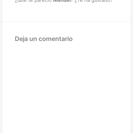
¿Qué te pareció
Manuel
? ¿Te ha gustado?
Deja un comentario