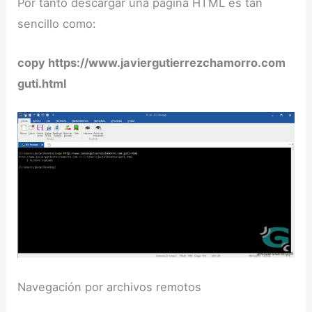
Por tanto descargar una página HTML es tan
sencillo como:
copy https://www.javiergutierrezchamorro.com
guti.html
Navegación por archivos remotos