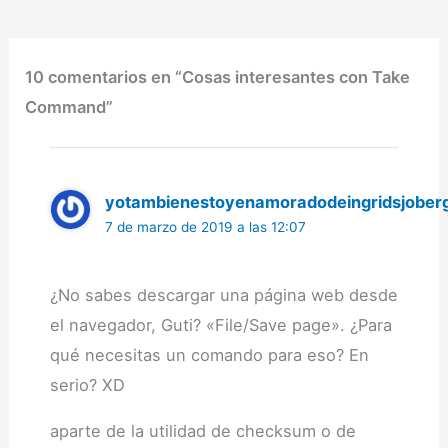
Take Command (GUI), y
TCI
(pestañas).Descendiente
directo del impresionante
10 comentarios en “Cosas interesantes con Take
4DOS, Para aquellos que
somos…
Command”
yotambienestoyenamoradodeingridsjober
7 de marzo de 2019 a las 12:07
¿No sabes descargar una página web desde
el navegador, Guti? «File/Save page». ¿Para
qué necesitas un comando para eso? En
serio? XD
aparte de la utilidad de checksum o de