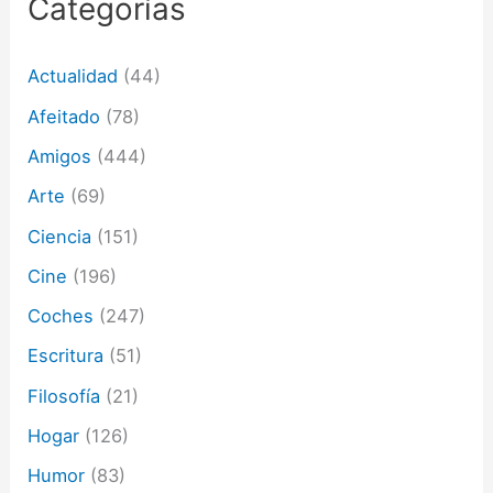
Categorías
r
e
o
Actualidad
(44)
e
l
Afeitado
(78)
e
c
Amigos
(444)
t
Arte
(69)
r
ó
Ciencia
(151)
n
i
Cine
(196)
c
o
Coches
(247)
Escritura
(51)
Filosofía
(21)
Hogar
(126)
Humor
(83)