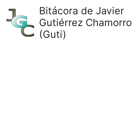
Ir
Bitácora de Javier
al
Gutiérrez Chamorro
contenido
(Guti)