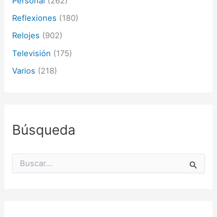
Personal
(262)
Reflexiones
(180)
Relojes
(902)
Televisión
(175)
Varios
(218)
Búsqueda
B
u
s
c
a
r
p