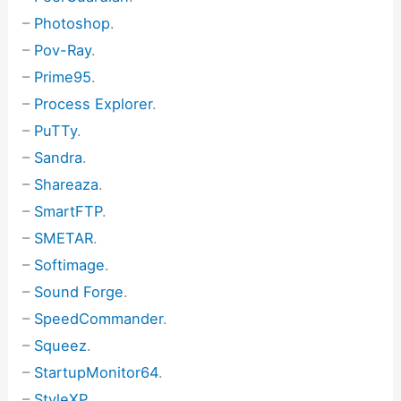
–
Photoshop
.
–
Pov-Ray
.
–
Prime95
.
–
Process Explorer
.
–
PuTTy
.
–
Sandra
.
–
Shareaza
.
–
SmartFTP
.
–
SMETAR
.
–
Softimage
.
–
Sound Forge
.
–
SpeedCommander
.
–
Squeez
.
–
StartupMonitor64
.
–
StyleXP
.