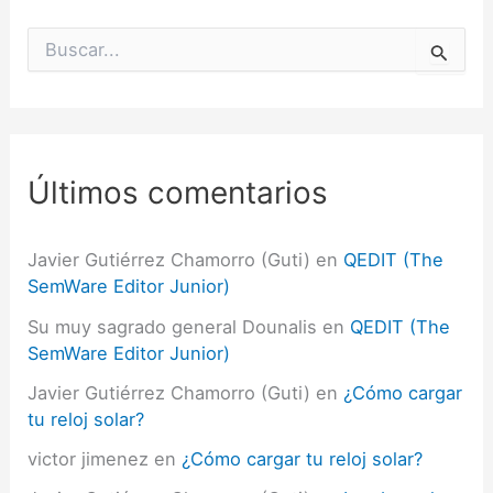
B
u
s
c
a
r
p
Últimos comentarios
o
r
:
Javier Gutiérrez Chamorro (Guti)
en
QEDIT (The
SemWare Editor Junior)
Su muy sagrado general Dounalis
en
QEDIT (The
SemWare Editor Junior)
Javier Gutiérrez Chamorro (Guti)
en
¿Cómo cargar
tu reloj solar?
victor jimenez
en
¿Cómo cargar tu reloj solar?