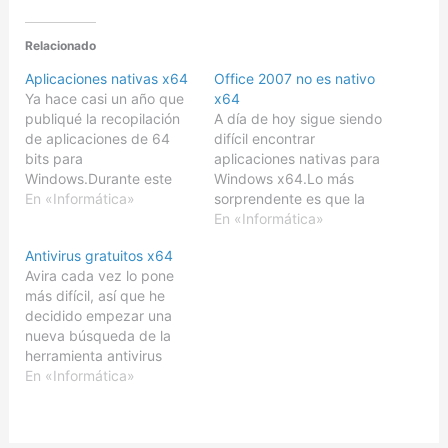
Relacionado
Aplicaciones nativas x64
Office 2007 no es nativo
Ya hace casi un año que
x64
publiqué la recopilación
A día de hoy sigue siendo
de aplicaciones de 64
difícil encontrar
bits para
aplicaciones nativas para
Windows.Durante este
Windows x64.Lo más
tiempo, las cosas pintan
En «Informática»
sorprendente es que la
un poco mejor, aunque
nueva generación de la
En «Informática»
no están en el punto que
suite Office, aunque es
Antivirus gratuitos x64
deberían. Es de suponer
totalmente compatible
Avira cada vez lo pone
que con la inminente
con la arquitectura x64,
más difícil, así que he
aparación de Vista, el
no tiene versión nativa.
decidido empezar una
cambio se
Ni siquiera en la versión
nueva búsqueda de la
acelere.Primero de todo
Enterprise.Es verdad que
herramienta antivirus
quiero aclarar…
existe Sharepoint Server,
definitiva. Ya que tenía
En «Informática»
Project Server, Groove…
que cambiar, he
establecido como
requisito que fuera una