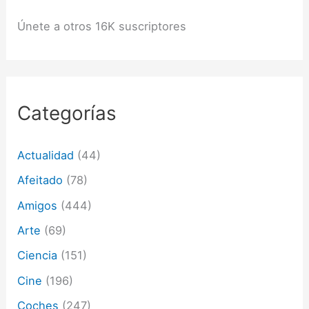
i
ó
Únete a otros 16K suscriptores
n
d
e
c
o
r
Categorías
r
e
o
Actualidad
(44)
e
l
Afeitado
(78)
e
c
Amigos
(444)
t
Arte
(69)
r
ó
Ciencia
(151)
n
i
Cine
(196)
c
o
Coches
(247)