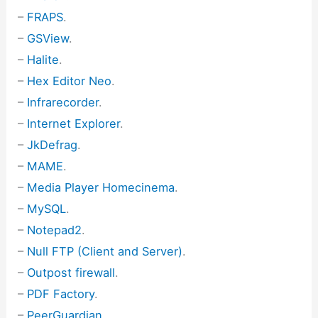
–
FRAPS
.
–
GSView
.
–
Halite
.
–
Hex Editor Neo
.
–
Infrarecorder
.
–
Internet Explorer
.
–
JkDefrag
.
–
MAME
.
–
Media Player Homecinema
.
–
MySQL
.
–
Notepad2
.
–
Null FTP (Client and Server)
.
–
Outpost firewall
.
–
PDF Factory
.
–
PeerGuardian
.