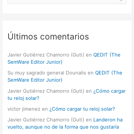
u
s
c
a
r
p
Últimos comentarios
o
r
:
Javier Gutiérrez Chamorro (Guti)
en
QEDIT (The
SemWare Editor Junior)
Su muy sagrado general Dounalis
en
QEDIT (The
SemWare Editor Junior)
Javier Gutiérrez Chamorro (Guti)
en
¿Cómo cargar
tu reloj solar?
victor jimenez
en
¿Cómo cargar tu reloj solar?
Javier Gutiérrez Chamorro (Guti)
en
Landeron ha
vuelto, aunque no de la forma que nos gustaría