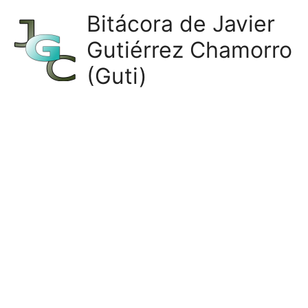
Ir
Bitácora de Javier
al
Gutiérrez Chamorro
contenido
(Guti)