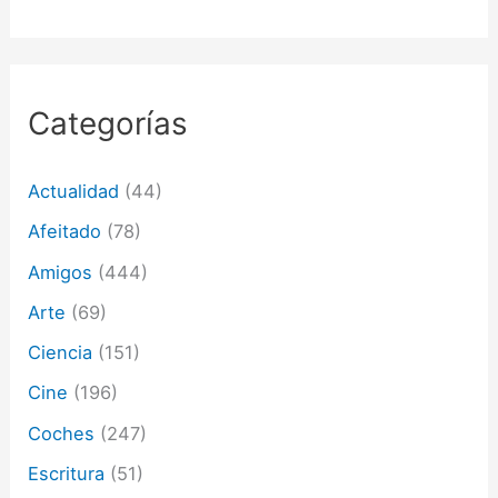
d
e
c
o
r
Categorías
r
e
o
Actualidad
(44)
e
l
Afeitado
(78)
e
c
Amigos
(444)
t
Arte
(69)
r
ó
Ciencia
(151)
n
i
Cine
(196)
c
o
Coches
(247)
Escritura
(51)