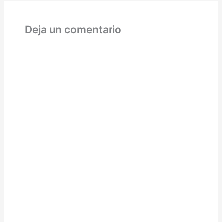
verano, quizás dos a lo
sumo.…
Deja un comentario