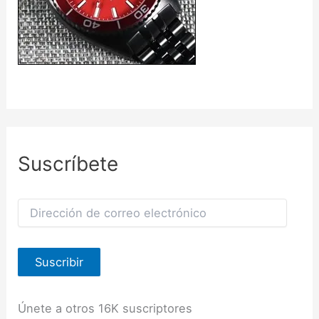
Suscríbete
D
i
r
e
Suscribir
c
c
i
ó
Únete a otros 16K suscriptores
n