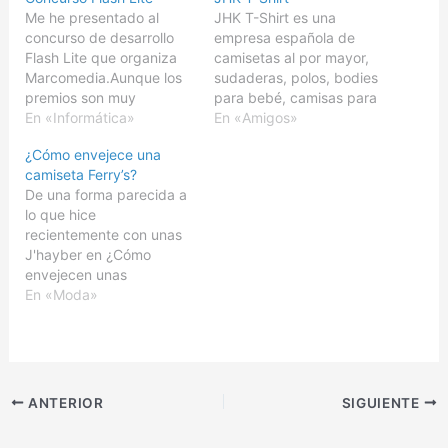
Me he presentado al
JHK T-Shirt es una
concurso de desarrollo
empresa española de
Flash Lite que organiza
camisetas al por mayor,
Marcomedia.Aunque los
sudaderas, polos, bodies
premios son muy
para bebé, camisas para
apetecibles, mis pocos
En «Informática»
empresas, polares,
En «Amigos»
conocimientos de Flash,
equipaciones deportivas
¿Cómo envejece una
así como la falta de
de fútbol, pantalones,
camiseta Ferry’s?
tiempo, han hecho que
chaquetas y otras
De una forma parecida a
me decidiera por aspirar
prendas para uso laboral
lo que hice
a recibir solamente la
y escolar, con más de 17
recientemente con unas
camiseta de Flash Lite
años de experiencia en el
J'hayber en ¿Cómo
que regalan únicamente
sector textil promocional.
envejecen unas
por participar.Bajo el
Controlan toda la línea…
J’Hayber?, hoy os voy a
En «Moda»
título…
mostrar como envejece
una camiseta de Ferry's.
Probablemente estás
acostumbrado a usar
esas camisetas de
ANTERIOR
SIGUIENTE
manga corta que te
duran como mucho un