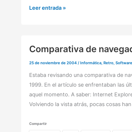
Historia
Leer entrada »
de
Borland
Turbo/Borland
C/C++,
Comparativa de navega
Inprise/Borland
25 de noviembre de 2004
/
Informática
,
Retro
,
Softwar
C++
Estaba revisando una comparativa de nav
Builder
1999. En el artículo se enfrentaban las ú
aquel momento. A saber: Internet Explor
Volviendo la vista atrás, pocas cosas h
Compartir