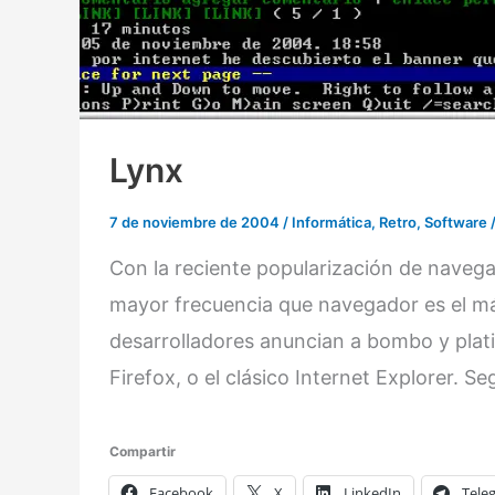
Lynx
7 de noviembre de 2004
/
Informática
,
Retro
,
Software
Con la reciente popularización de navega
mayor frecuencia que navegador es el má
desarrolladores anuncian a bombo y platil
Firefox, o el clásico Internet Explorer. 
Compartir
Facebook
X
LinkedIn
Tele