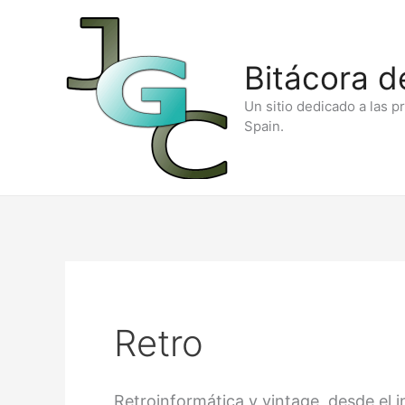
Ir
al
Bitácora d
contenido
Un sitio dedicado a las p
Spain.
Retro
Retroinformática y vintage, desde el in