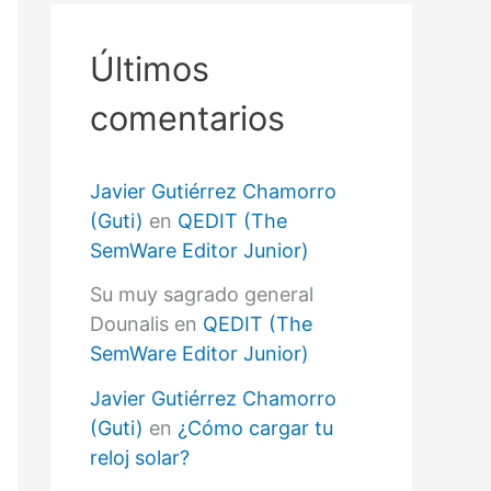
r
p
o
Últimos
r
:
comentarios
Javier Gutiérrez Chamorro
(Guti)
en
QEDIT (The
SemWare Editor Junior)
Su muy sagrado general
Dounalis
en
QEDIT (The
SemWare Editor Junior)
Javier Gutiérrez Chamorro
(Guti)
en
¿Cómo cargar tu
reloj solar?