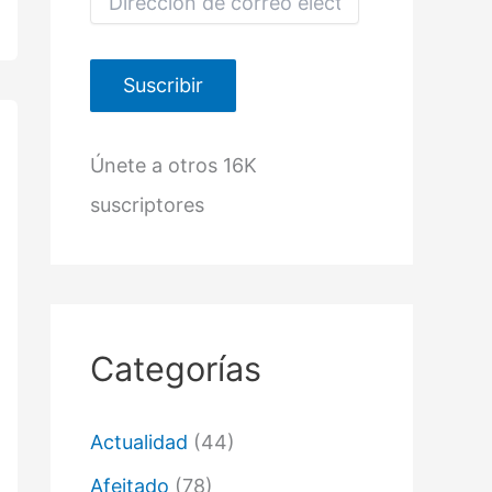
i
r
e
c
Suscribir
c
i
ó
Únete a otros 16K
n
d
suscriptores
e
c
o
r
r
e
o
Categorías
e
l
e
c
Actualidad
(44)
t
r
Afeitado
(78)