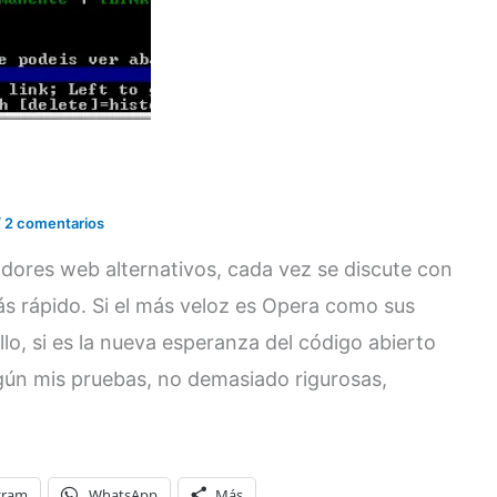
/
2 comentarios
dores web alternativos, cada vez se discute con
s rápido. Si el más veloz es Opera como sus
lo, si es la nueva esperanza del código abierto
Según mis pruebas, no demasiado rigurosas,
gram
WhatsApp
Más