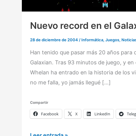
Nuevo record en el Gala
28 de diciembre de 2004
/
Informática
,
Juegos
,
Noticia
Han tenido que pasar más 20 años para q
Galaxian. Tras 93 minutos de juego, y en 
Whelan ha entrado en la historia de los 
no me falla, yo jamás llegué […]
Compartir
Facebook
X
LinkedIn
Tele
Nuevo
Leer entrada »