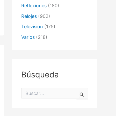
Reflexiones
(180)
Relojes
(902)
Televisión
(175)
Varios
(218)
Búsqueda
B
u
s
c
a