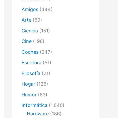
ó
n
Amigos
(444)
i
c
Arte
(69)
o
Ciencia
(151)
Cine
(196)
Coches
(247)
Escritura
(51)
Filosofía
(21)
Hogar
(126)
Humor
(83)
Informática
(1.640)
Hardware
(186)