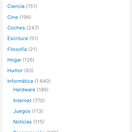
ó
Ciencia
(151)
n
i
Cine
(196)
c
o
Coches
(247)
Escritura
(51)
Filosofía
(21)
Hogar
(126)
Humor
(83)
Informática
(1.640)
Hardware
(186)
Internet
(770)
Juegos
(113)
Noticias
(115)