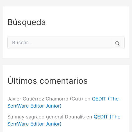
Búsqueda
B
u
s
c
a
r
p
Últimos comentarios
o
r
:
Javier Gutiérrez Chamorro (Guti)
en
QEDIT (The
SemWare Editor Junior)
Su muy sagrado general Dounalis
en
QEDIT (The
SemWare Editor Junior)