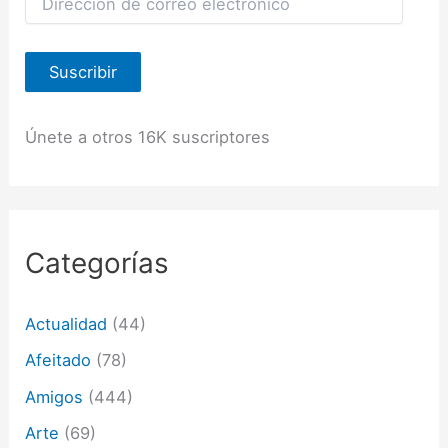
i
r
e
Suscribir
c
c
i
ó
Únete a otros 16K suscriptores
n
d
e
c
o
r
Categorías
r
e
o
Actualidad
(44)
e
l
Afeitado
(78)
e
c
Amigos
(444)
t
Arte
(69)
r