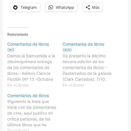
Telegram
WhatsApp
Más
Relacionado
Comentarios de libros
Comentarios de libros
(XI)
(XIII)
Damos la bienvenida a la
Os presento la décimo
décimoprimera entrega
tercera edición de los
de los comentarios de
comentarios de libros: -
libros:- Asimov Ciencia
Desterrados de la galaxia
Ficción (Nº 13 -Octubre
(Clark Carrados): 7/10.
2004-): 6/10. Aceptable
En «Libros»
Serie B espacial de
En «Libros»
revista, sin nungún
principios de los 90, con
Comentarios de libros
cuento brillante, pero
el género en el ocaso,
Siguiendo la linea que
tampoco nada malo. Una
pero con un resultado
inicié con los comentarios
verdadera lástima su
más que digno. - ¿Hay
de cine, aquí publico mi
pérdida.- Destino
vida bajo soles remotos?
crítica personal, de los
Thanatos (Elliot Dooley):
(Walter R. Fuchs): 8/10.…
últimos libros que he
6/10. Aventuras
leído, a partir de El
En «Libros»