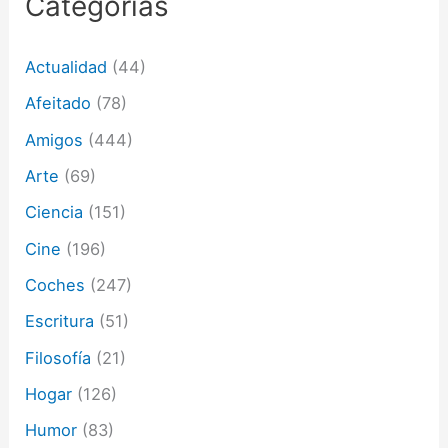
Categorías
r
e
o
Actualidad
(44)
e
l
Afeitado
(78)
e
c
Amigos
(444)
t
Arte
(69)
r
ó
Ciencia
(151)
n
i
Cine
(196)
c
o
Coches
(247)
Escritura
(51)
Filosofía
(21)
Hogar
(126)
Humor
(83)