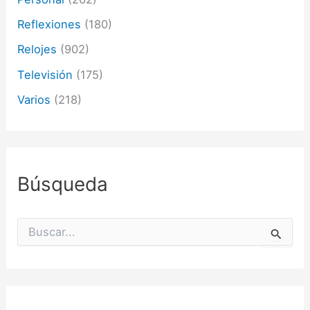
Reflexiones
(180)
Relojes
(902)
Televisión
(175)
Varios
(218)
Búsqueda
B
u
s
c
a
r
p