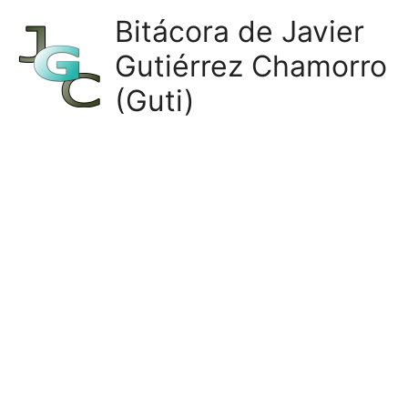
Ir
Bitácora de Javier
al
Gutiérrez Chamorro
contenido
(Guti)