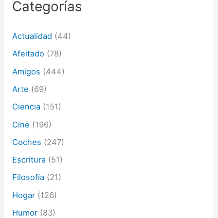
r
Categorías
r
e
o
Actualidad
(44)
e
l
Afeitado
(78)
e
c
Amigos
(444)
t
Arte
(69)
r
ó
Ciencia
(151)
n
i
Cine
(196)
c
o
Coches
(247)
Escritura
(51)
Filosofía
(21)
Hogar
(126)
Humor
(83)