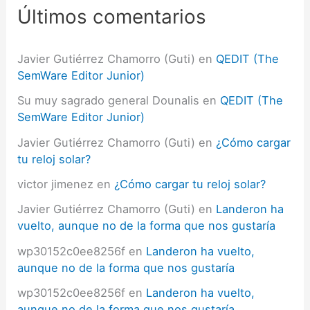
p
Últimos comentarios
o
r
:
Javier Gutiérrez Chamorro (Guti)
en
QEDIT (The
SemWare Editor Junior)
Su muy sagrado general Dounalis
en
QEDIT (The
SemWare Editor Junior)
Javier Gutiérrez Chamorro (Guti)
en
¿Cómo cargar
tu reloj solar?
victor jimenez
en
¿Cómo cargar tu reloj solar?
Javier Gutiérrez Chamorro (Guti)
en
Landeron ha
vuelto, aunque no de la forma que nos gustaría
wp30152c0ee8256f
en
Landeron ha vuelto,
aunque no de la forma que nos gustaría
wp30152c0ee8256f
en
Landeron ha vuelto,
aunque no de la forma que nos gustaría