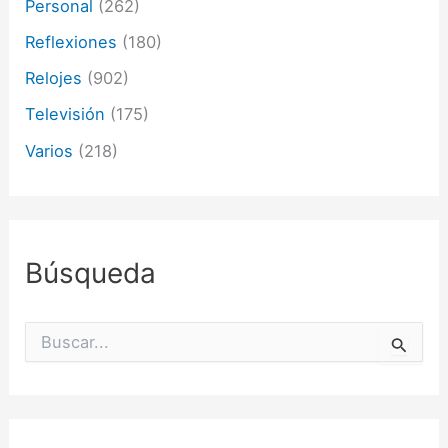
Personal
(262)
Reflexiones
(180)
Relojes
(902)
Televisión
(175)
Varios
(218)
Búsqueda
B
u
s
c
a
r