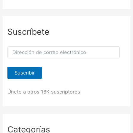
Suscríbete
D
i
r
e
Suscribir
c
c
i
ó
Únete a otros 16K suscriptores
n
d
e
c
o
r
Categorías
r