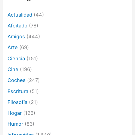
e
o
Actualidad
(44)
e
l
Afeitado
(78)
e
c
Amigos
(444)
t
Arte
(69)
r
ó
Ciencia
(151)
n
i
Cine
(196)
c
o
Coches
(247)
Escritura
(51)
Filosofía
(21)
Hogar
(126)
Humor
(83)
Informática
(1.640)