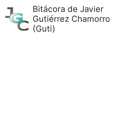
Ir
Bitácora de Javier
al
Gutiérrez Chamorro
contenido
(Guti)