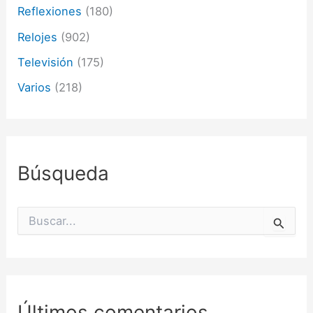
Reflexiones
(180)
Relojes
(902)
Televisión
(175)
Varios
(218)
Búsqueda
B
u
s
c
a
r
p
Últimos comentarios
o