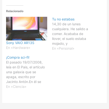
Relacionado
Tu no estabas
14,30 de un lunes
cualquiera. He salido a
comer. Acababa de
llover, el suelo estaba
Sony VAIO AR13S
mojado, y
En «Hardware»
sorprendentemente el
En «Personal»
cielo ya estaba claro. La
¡Compra sci-fi!
Diagonal iba casi vacía
El pasado 19/07/2008,
como si fuera de
leía en El Pais, el artículo
madrugada. El suave
una galaxia que se
murmullo lo engullía todo,
apaga, escrito por
y únicamente quedaba
Jacinto Antón.En él se
roto con el pasar de los
plasmaba la opinión que
En «Ciencia»
coches que…
en lo que a mi concierne,
suscribo por completo,
acerca de la crisis
literaria de nuestros días