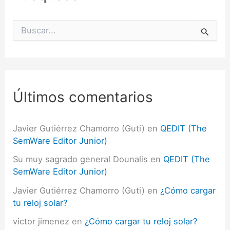
B
u
s
c
a
r
p
Últimos comentarios
o
r
:
Javier Gutiérrez Chamorro (Guti)
en
QEDIT (The
SemWare Editor Junior)
Su muy sagrado general Dounalis
en
QEDIT (The
SemWare Editor Junior)
Javier Gutiérrez Chamorro (Guti)
en
¿Cómo cargar
tu reloj solar?
victor jimenez
en
¿Cómo cargar tu reloj solar?