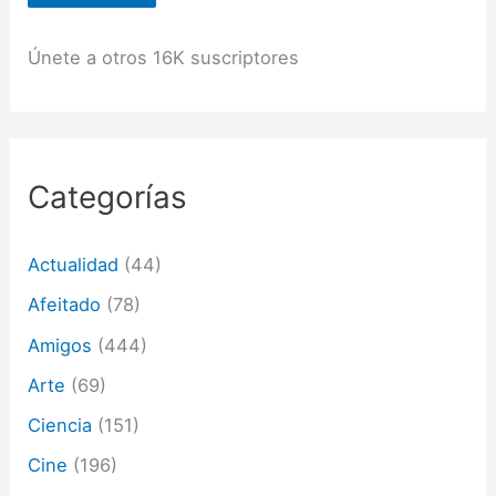
c
i
ó
Únete a otros 16K suscriptores
n
d
e
c
o
r
Categorías
r
e
o
Actualidad
(44)
e
l
Afeitado
(78)
e
c
Amigos
(444)
t
Arte
(69)
r
ó
Ciencia
(151)
n
i
Cine
(196)
c
o