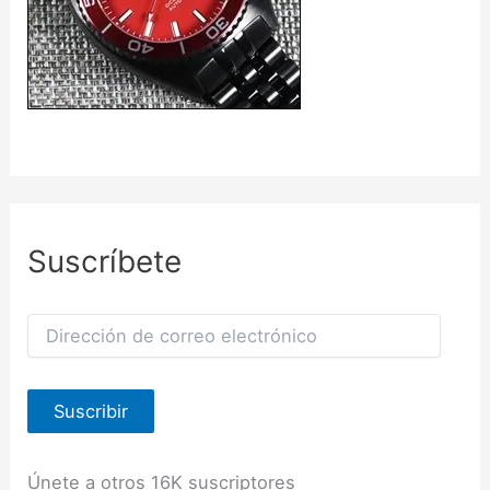
Suscríbete
D
i
r
e
Suscribir
c
c
i
ó
Únete a otros 16K suscriptores