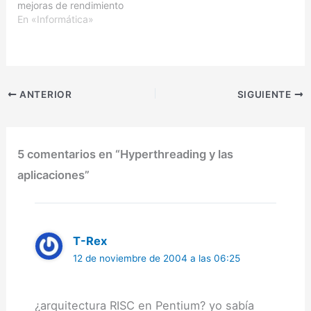
mejoras de rendimiento
XP, era que…
que obtienen los
En «Informática»
programas con él
generados, además de la
estabilidad del IDE, que a
diferencia de la primera
beta, es muy estable.Sin
ANTERIOR
SIGUIENTE
embargo, este artículo,
no va destinado tanto a
programadores,…
5 comentarios en “Hyperthreading y las
aplicaciones”
T-Rex
12 de noviembre de 2004 a las 06:25
¿arquitectura RISC en Pentium? yo sabía