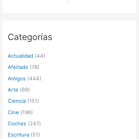
n
d
e
c
o
r
Categorías
r
e
o
Actualidad
(44)
e
l
Afeitado
(78)
e
c
Amigos
(444)
t
Arte
(69)
r
ó
Ciencia
(151)
n
i
Cine
(196)
c
o
Coches
(247)
Escritura
(51)