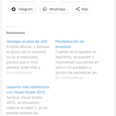
Telegram
WhatsApp
Más
Relacionado
Ventajas ocultas de x64
Paralelización de
A estas alturas, y aunque
procesos
el apoyo de la industria
Cuando se programa un
no es el adecuado,
algoritmo, se pueden ir
parece que a nivel
resolviendo sus partes en
general quien más y
serie o en paralelo.La
quien menos es
En «Hardware»
opción de paralelizar, en
consciente de las
efecto aumenta el
En «Informática»
ventajas que aporta la
rendimiento cuando hay
Usuarios más satisfechos
arquitectura x86-64
una etapa que tiene un
con Visual Studio 2010
sobre la x86. A saber,
elevado período de
Aunque Visual Studio
soporte de instrucciones
espera, ya que las otras
2010, se encuentra
generales de 8 bytes, y
pueden seguir
todavía en beta 2, ya es
la posibilidad de…
avanzando.Una de las
posible evaluar las
novedades de Windows