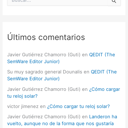
u
s
c
a
r
p
Últimos comentarios
o
r
:
Javier Gutiérrez Chamorro (Guti)
en
QEDIT (The
SemWare Editor Junior)
Su muy sagrado general Dounalis
en
QEDIT (The
SemWare Editor Junior)
Javier Gutiérrez Chamorro (Guti)
en
¿Cómo cargar
tu reloj solar?
victor jimenez
en
¿Cómo cargar tu reloj solar?
Javier Gutiérrez Chamorro (Guti)
en
Landeron ha
vuelto, aunque no de la forma que nos gustaría