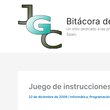
Ir
al
Bitácora d
contenido
Un sitio dedicado a las p
Spain.
Juego de instruccione
22 de diciembre de 2006
/
Informática
,
Programació