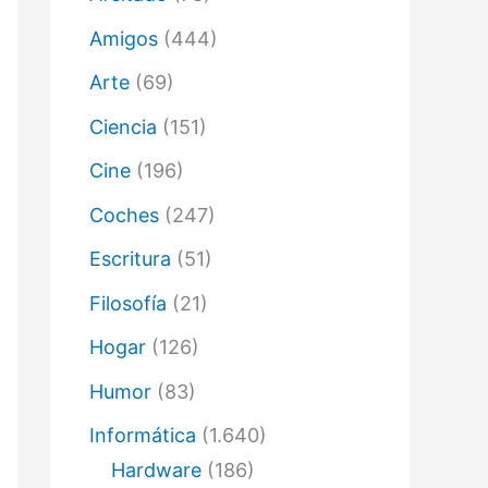
ó
n
Amigos
(444)
i
c
Arte
(69)
o
Ciencia
(151)
Cine
(196)
Coches
(247)
Escritura
(51)
Filosofía
(21)
Hogar
(126)
Humor
(83)
Informática
(1.640)
Hardware
(186)