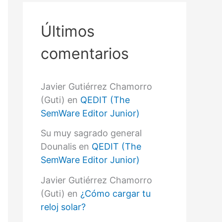
r
p
o
Últimos
r
:
comentarios
Javier Gutiérrez Chamorro
(Guti)
en
QEDIT (The
SemWare Editor Junior)
Su muy sagrado general
Dounalis
en
QEDIT (The
SemWare Editor Junior)
Javier Gutiérrez Chamorro
(Guti)
en
¿Cómo cargar tu
reloj solar?