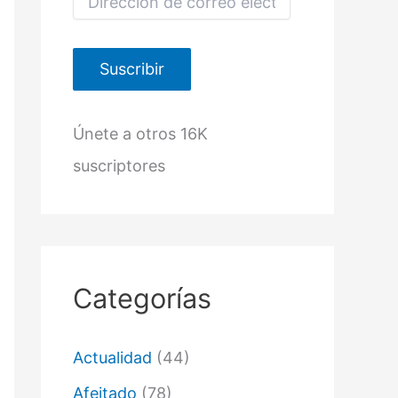
i
r
e
c
Suscribir
c
i
ó
Únete a otros 16K
n
d
suscriptores
e
c
o
r
r
e
o
Categorías
e
l
e
c
Actualidad
(44)
t
r
Afeitado
(78)