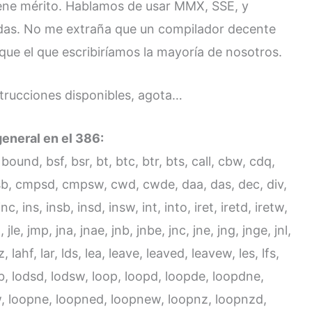
ene mérito. Hablamos de usar MMX, SSE, y
das. No me extraña que un compilador decente
que el que escribiríamos la mayoría de nosotros.
strucciones disponibles, agota…
eneral en el 386:
bound, bsf, bsr, bt, btc, btr, bts, call, cbw, cdq,
psb, cmpsd, cmpsw, cwd, cwde, daa, das, dec, div,
nc, ins, insb, insd, insw, int, into, iret, iretd, iretw,
jl, jle, jmp, jna, jnae, jnb, jnbe, jnc, jne, jng, jnge, jnl,
 jz, lahf, lar, lds, lea, leave, leaved, leavew, les, lfs,
odsb, lodsd, lodsw, loop, loopd, loopde, loopdne,
, loopne, loopned, loopnew, loopnz, loopnzd,