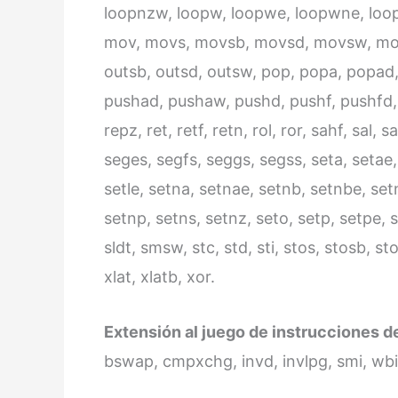
loopnzw, loopw, loopwe, loopwne, loopwn
mov, movs, movsb, movsd, movsw, movsx
outsb, outsd, outsw, pop, popa, popad
pushad, pushaw, pushd, pushf, pushfd, p
repz, ret, retf, retn, rol, ror, sahf, sal
seges, segfs, seggs, segss, seta, setae, 
setle, setna, setnae, setnb, setnbe, set
setnp, setns, setnz, seto, setp, setpe, se
sldt, smsw, stc, std, sti, stos, stosb, st
xlat, xlatb, xor.
Extensión al juego de instrucciones d
bswap, cmpxchg, invd, invlpg, smi, wb