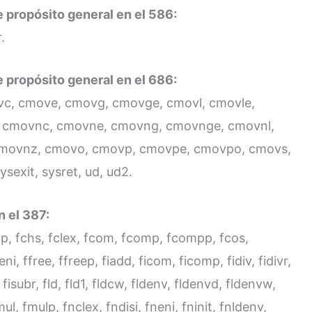
e propósito general en el 586:
.
e propósito general en el 686:
c, cmove, cmovg, cmovge, cmovl, cmovle,
 cmovnc, cmovne, cmovng, cmovnge, cmovnl,
movnz, cmovo, cmovp, cmovpe, cmovpo, cmovs,
sexit, sysret, ud, ud2.
 el 387:
stp, fchs, fclex, fcom, fcomp, fcompp, fcos,
feni, ffree, ffreep, fiadd, ficom, ficomp, fidiv, fidivr,
ub, fisubr, fld, fld1, fldcw, fldenv, fldenvd, fldenvw,
 fmul, fmulp, fnclex, fndisi, fneni, fninit, fnldenv,