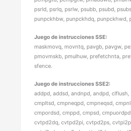
psrld, psrlq, psrlw, psubb, psubd, psu
punpckhbw, punpckhdq, punpckhwd, p
Juego de instrucciones SSE:
maskmovq, movntq, pavgb, pavgw, pex
pmovmskb, pmulhuw, prefetchnta, pref
sfence.
Juego de instrucciones SSE2:
addpd, addsd, andnpd, andpd, clflush
cmpltsd, cmpneqpd, cmpneqsd, cmpnle
cmpordsd, cmppd, cmpsd, cmpuordpd,
cvtpd2dq, cvtpd2pi, cvtpd2ps, cvtpi2p