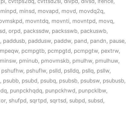
i, cvttps2dq, cvttsd2si, divpd, divsd, lfence,
minpd, minsd, movapd, movd, movdq2q,
ovmskpd, movntdq, movnti, movntpd, movq,
d, orpd, packssdw, packsswb, packuswb,
, paddusb, paddusw, paddw, pand, pandn, pause,
mpeqw, pcmpgtb, pcmpgtd, pcmpgtw, pextrw,
minsw, pminub, pmovmskb, pmulhw, pmulhuw,
shufhw, pshuflw, pslld, pslldq, psllq, psllw,
rlw, psubb, psubd, psubq, psubsb, psubsw, psubusb,
dq, punpckhqdq, punpckhwd, punpcklbw,
r, shufpd, sqrtpd, sqrtsd, subpd, subsd,