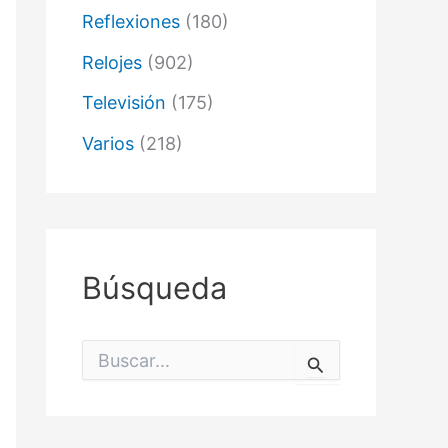
Reflexiones
(180)
Relojes
(902)
Televisión
(175)
Varios
(218)
Búsqueda
B
u
s
c
a