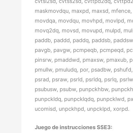
cvtsi2sd, cvtss2sd, cvttpd2dq, cvttpd2p
maskmovdqu, maxpd, maxsd, mfence, 
movdqa, movdqu, movhpd, movlpd, m
movq2dq, movsd, movupd, mulpd, muls
paddb, paddd, paddq, paddsb, paddsw
pavgb, pavgw, pcmpeqb, pcmpeqd, pc
pinsrw, pmaddwd, pmaxsw, pmaxub, p
pmullw, pmuludq, por, psadbw, pshufd, p
psrad, psraw, psrld, psrldq, psrlq, ps
psubusw, psubw, punpckhbw, punpckh
punpckldq, punpcklqdq, punpcklwd, pxo
ucomisd, unpckhpd, unpcklpd, xorpd.
Juego de instrucciones SSE3: