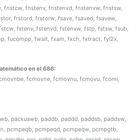
w, fnstcw, fnstenv, fnstenvd, fnstenvw, fnstsw,
rstor, frstord, frstorw, fsave, fsaved, fsavew,
, fstcw, fstenv, fstenvd, fstenvw, fstp, fstsw, fsub,
p, fucompp, fwait, fxam, fxch, fxtract, fyl2x,
atemático en el 686:
cmovnbe, fcmovne, fcmovnu, fcmovu, fcomi,
wb, packuswb, paddb, paddd, paddsb, paddsw,
dn, pcmpeqb, pcmpeqd, pcmpeqw, pcmpgtb,
ullw, por, pslld, psllq, psllw, psrad, psraw,