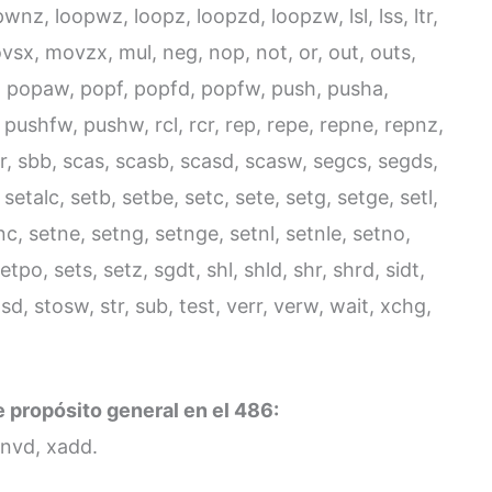
z, loopwz, loopz, loopzd, loopzw, lsl, lss, ltr,
, movzx, mul, neg, nop, not, or, out, outs,
, popaw, popf, popfd, popfw, push, pusha,
ushfw, pushw, rcl, rcr, rep, repe, repne, repnz,
, sar, sbb, scas, scasb, scasd, scasw, segcs, segds,
setalc, setb, setbe, setc, sete, setg, setge, setl,
nc, setne, setng, setnge, setnl, setnle, setno,
tpo, sets, setz, sgdt, shl, shld, shr, shrd, sidt,
osd, stosw, str, sub, test, verr, verw, wait, xchg,
e propósito general en el 486:
invd, xadd.