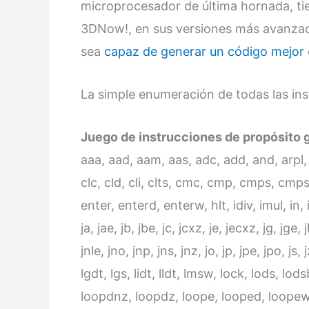
microprocesador de última hornada, ti
3DNow!, en sus versiones más avanza
sea
capaz de generar un código mejor
La simple enumeración de todas las in
Juego de instrucciones de propósito g
aaa, aad, aam, aas, adc, add, and, arpl, 
clc, cld, cli, clts, cmc, cmp, cmps, cm
enter, enterd, enterw, hlt, idiv, imul, in, i
ja, jae, jb, jbe, jc, jcxz, je, jecxz, jg, jge, 
jnle, jno, jnp, jns, jnz, jo, jp, jpe, jpo, js,
lgdt, lgs, lidt, lldt, lmsw, lock, lods, l
loopdnz, loopdz, loope, looped, loopew