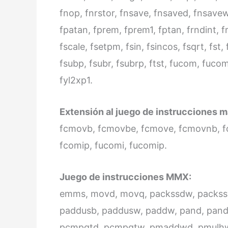
fnop, fnrstor, fnsave, fnsaved, fnsave
fpatan, fprem, fprem1, fptan, frndint, f
fscale, fsetpm, fsin, fsincos, fsqrt, fst
fsubp, fsubr, fsubrp, ftst, fucom, fucom
fyl2xp1.
Extensión al juego de instrucciones m
fcmovb, fcmovbe, fcmove, fcmovnb, f
fcomip, fucomi, fucomip.
Juego de instrucciones MMX:
emms, movd, movq, packssdw, packss
paddusb, paddusw, paddw, pand, pan
pcmpgtd, pcmpgtw, pmaddwd, pmulhw, pm