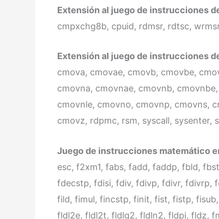
Extensión al juego de instrucciones d
cmpxchg8b, cpuid, rdmsr, rdtsc, wrmsr
Extensión al juego de instrucciones d
cmova, cmovae, cmovb, cmovbe, cmov
cmovna, cmovnae, cmovnb, cmovnbe,
cmovnle, cmovno, cmovnp, cmovns, c
cmovz, rdpmc, rsm, syscall, sysenter, sy
Juego de instrucciones matemático en
esc, f2xm1, fabs, fadd, faddp, fbld, fb
fdecstp, fdisi, fdiv, fdivp, fdivr, fdivrp, 
fild, fimul, fincstp, finit, fist, fistp, fis
fldl2e, fldl2t, fldlg2, fldln2, fldpi, fldz,