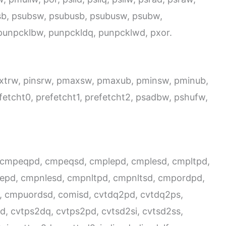
bsb, psubsw, psubusb, psubusw, psubw,
unpcklbw, punpckldq, punpcklwd, pxor.
trw, pinsrw, pmaxsw, pmaxub, pminsw, pminub,
etcht0, prefetcht1, prefetcht2, psadbw, pshufw,
, cmpeqpd, cmpeqsd, cmplepd, cmplesd, cmpltpd,
pd, cmpnlesd, cmpnltpd, cmpnltsd, cmpordpd,
 cmpuordsd, comisd, cvtdq2pd, cvtdq2ps,
d, cvtps2dq, cvtps2pd, cvtsd2si, cvtsd2ss,