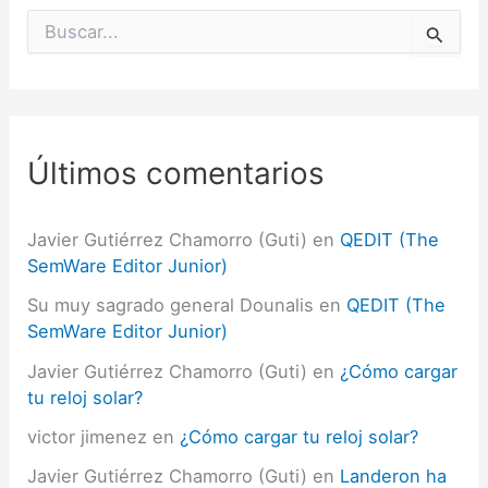
B
u
s
c
a
r
p
Últimos comentarios
o
r
:
Javier Gutiérrez Chamorro (Guti)
en
QEDIT (The
SemWare Editor Junior)
Su muy sagrado general Dounalis
en
QEDIT (The
SemWare Editor Junior)
Javier Gutiérrez Chamorro (Guti)
en
¿Cómo cargar
tu reloj solar?
victor jimenez
en
¿Cómo cargar tu reloj solar?
Javier Gutiérrez Chamorro (Guti)
en
Landeron ha