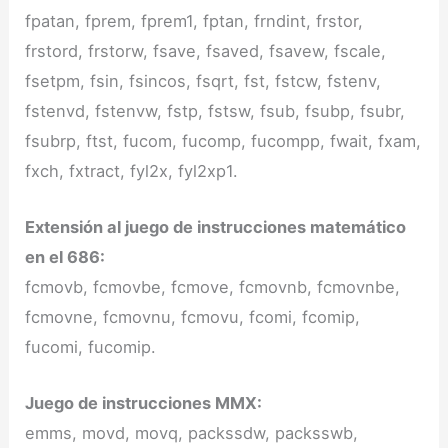
fpatan, fprem, fprem1, fptan, frndint, frstor,
frstord, frstorw, fsave, fsaved, fsavew, fscale,
fsetpm, fsin, fsincos, fsqrt, fst, fstcw, fstenv,
fstenvd, fstenvw, fstp, fstsw, fsub, fsubp, fsubr,
fsubrp, ftst, fucom, fucomp, fucompp, fwait, fxam,
fxch, fxtract, fyl2x, fyl2xp1.
Extensión al juego de instrucciones matemático
en el 686:
fcmovb, fcmovbe, fcmove, fcmovnb, fcmovnbe,
fcmovne, fcmovnu, fcmovu, fcomi, fcomip,
fucomi, fucomip.
Juego de instrucciones MMX:
emms, movd, movq, packssdw, packsswb,