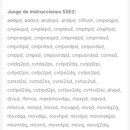
Juego de instrucciones SSE2:
addpd, addsd, andnpd, andpd, clflush, cmpeqpd,
cmpeqsd, cmplepd, cmplesd, cmpltpd, cmpltsd,
cmpneqpd, cmpneqsd, cmpnlepd, cmpnlesd,
cmpnltpd, cmpnltsd, cmpordpd, cmpordsd,
cmppd, cmpsd, cmpuordpd, cmpuordsd, comisd,
cvtdq2pd, cvtdq2ps, cvtpd2dq, cvtpd2pi,
cvtpd2ps, cvtpi2pd, cvtps2dq, cvtps2pd,
cvtsd2si, cvtsd2ss, cvtsi2sd, cvtss2sd,
cvttpd2dq, cvttpd2pi, cvttps2dq, cvttsd2si, divpd,
divsd, lfence, maskmovdqu, maxpd, maxsd,
mfence, minpd, minsd, movapd, movd, movdq2q,
movdqa, movdqu, movhpd, movlpd, movmskpd,
movntdq, movnti, movntpd, movq, movq2dq,