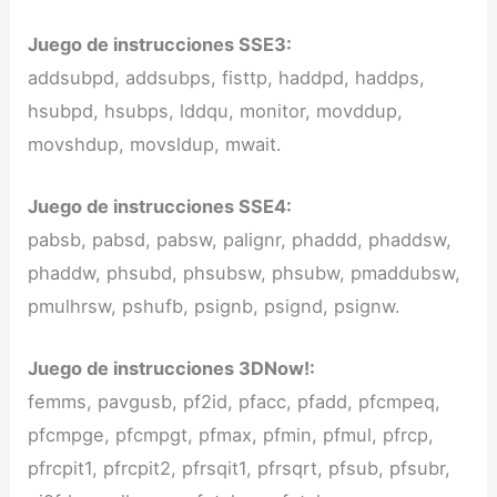
Juego de instrucciones SSE3:
addsubpd, addsubps, fisttp, haddpd, haddps,
hsubpd, hsubps, lddqu, monitor, movddup,
movshdup, movsldup, mwait.
Juego de instrucciones SSE4:
pabsb, pabsd, pabsw, palignr, phaddd, phaddsw,
phaddw, phsubd, phsubsw, phsubw, pmaddubsw,
pmulhrsw, pshufb, psignb, psignd, psignw.
Juego de instrucciones 3DNow!:
femms, pavgusb, pf2id, pfacc, pfadd, pfcmpeq,
pfcmpge, pfcmpgt, pfmax, pfmin, pfmul, pfrcp,
pfrcpit1, pfrcpit2, pfrsqit1, pfrsqrt, pfsub, pfsubr,