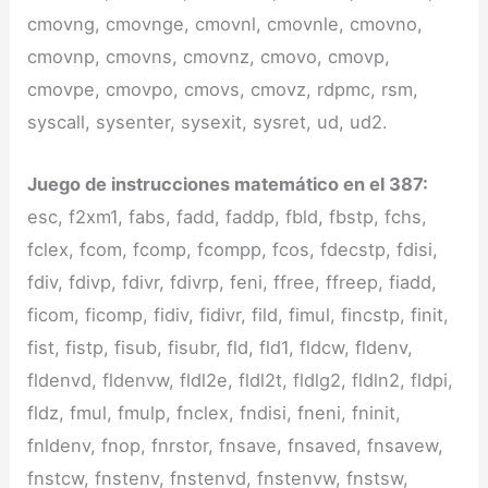
cmovng, cmovnge, cmovnl, cmovnle, cmovno,
cmovnp, cmovns, cmovnz, cmovo, cmovp,
cmovpe, cmovpo, cmovs, cmovz, rdpmc, rsm,
syscall, sysenter, sysexit, sysret, ud, ud2.
Juego de instrucciones matemático en el 387:
esc, f2xm1, fabs, fadd, faddp, fbld, fbstp, fchs,
fclex, fcom, fcomp, fcompp, fcos, fdecstp, fdisi,
fdiv, fdivp, fdivr, fdivrp, feni, ffree, ffreep, fiadd,
ficom, ficomp, fidiv, fidivr, fild, fimul, fincstp, finit,
fist, fistp, fisub, fisubr, fld, fld1, fldcw, fldenv,
fldenvd, fldenvw, fldl2e, fldl2t, fldlg2, fldln2, fldpi,
fldz, fmul, fmulp, fnclex, fndisi, fneni, fninit,
fnldenv, fnop, fnrstor, fnsave, fnsaved, fnsavew,
fnstcw, fnstenv, fnstenvd, fnstenvw, fnstsw,