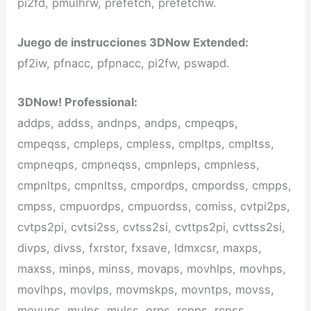
pi2fd, pmulhrw, prefetch, prefetchw.
Juego de instrucciones 3DNow Extended:
pf2iw, pfnacc, pfpnacc, pi2fw, pswapd.
3DNow! Professional:
addps, addss, andnps, andps, cmpeqps,
cmpeqss, cmpleps, cmpless, cmpltps, cmpltss,
cmpneqps, cmpneqss, cmpnleps, cmpnless,
cmpnltps, cmpnltss, cmpordps, cmpordss, cmpps,
cmpss, cmpuordps, cmpuordss, comiss, cvtpi2ps,
cvtps2pi, cvtsi2ss, cvtss2si, cvttps2pi, cvttss2si,
divps, divss, fxrstor, fxsave, ldmxcsr, maxps,
maxss, minps, minss, movaps, movhlps, movhps,
movlhps, movlps, movmskps, movntps, movss,
movups, mulps, mulss, orps, rcpps, rcpss,