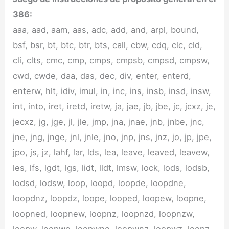
386:
aaa, aad, aam, aas, adc, add, and, arpl, bound,
bsf, bsr, bt, btc, btr, bts, call, cbw, cdq, clc, cld,
cli, clts, cmc, cmp, cmps, cmpsb, cmpsd, cmpsw,
cwd, cwde, daa, das, dec, div, enter, enterd,
enterw, hlt, idiv, imul, in, inc, ins, insb, insd, insw,
int, into, iret, iretd, iretw, ja, jae, jb, jbe, jc, jcxz, je,
jecxz, jg, jge, jl, jle, jmp, jna, jnae, jnb, jnbe, jnc,
jne, jng, jnge, jnl, jnle, jno, jnp, jns, jnz, jo, jp, jpe,
jpo, js, jz, lahf, lar, lds, lea, leave, leaved, leavew,
les, lfs, lgdt, lgs, lidt, lldt, lmsw, lock, lods, lodsb,
lodsd, lodsw, loop, loopd, loopde, loopdne,
loopdnz, loopdz, loope, looped, loopew, loopne,
loopned, loopnew, loopnz, loopnzd, loopnzw,
loopw, loopwe, loopwne, loopwnz, loopwz, loopz,