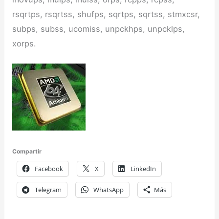
rsqrtps, rsqrtss, shufps, sqrtps, sqrtss, stmxcsr,
subps, subss, ucomiss, unpckhps, unpcklps,
xorps.
Compartir
Facebook
X
LinkedIn
Telegram
WhatsApp
Más