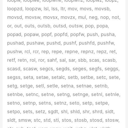
loopzd, loopzw, lsl, lss, ltr, mov, movs, movsb,
movsd, movsw, movsx, movzx, mul, neg, nop, not,
or, out, outs, outsb, outsd, outsw, pop, popa,
popad, popaw, popf, popfd, popfw, push, pusha,
pushad, pushaw, pushd, pushf, pushfd, pushfw,
pushw, rcl, rcr, rep, repe, repne, repnz, repz, ret,
retf, retn, rol, ror, sahf, sal, sar, sbb, scas, scasb,
scasd, scasw, segcs, segds, seges, segfs, seggs,
segss, seta, setae, setalc, setb, setbe, setc, sete,
setg, setge, setl, setle, setna, setnae, setnb,
setnbe, setnc, setne, setng, setnge, setnl, setnle,
setno, setnp, setns, setnz, seto, setp, setpe,
setpo, sets, setz, sgdt, shl, shld, shr, shrd, sidt,
sldt, smsw, stc, std, sti, stos, stosb, stosd, stosw,