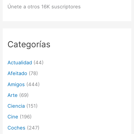
ó
Únete a otros 16K suscriptores
n
d
e
c
o
r
Categorías
r
e
o
Actualidad
(44)
e
l
Afeitado
(78)
e
c
Amigos
(444)
t
Arte
(69)
r
ó
Ciencia
(151)
n
i
Cine
(196)
c
o
Coches
(247)