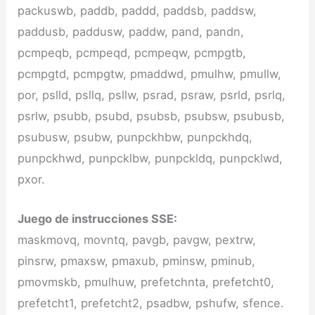
packuswb, paddb, paddd, paddsb, paddsw,
paddusb, paddusw, paddw, pand, pandn,
pcmpeqb, pcmpeqd, pcmpeqw, pcmpgtb,
pcmpgtd, pcmpgtw, pmaddwd, pmulhw, pmullw,
por, pslld, psllq, psllw, psrad, psraw, psrld, psrlq,
psrlw, psubb, psubd, psubsb, psubsw, psubusb,
psubusw, psubw, punpckhbw, punpckhdq,
punpckhwd, punpcklbw, punpckldq, punpcklwd,
pxor.
Juego de instrucciones SSE:
maskmovq, movntq, pavgb, pavgw, pextrw,
pinsrw, pmaxsw, pmaxub, pminsw, pminub,
pmovmskb, pmulhuw, prefetchnta, prefetcht0,
prefetcht1, prefetcht2, psadbw, pshufw, sfence.