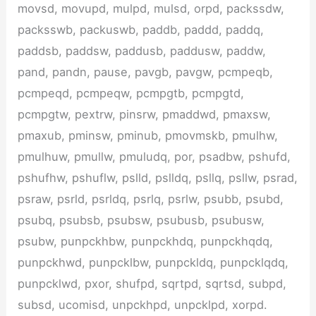
movsd, movupd, mulpd, mulsd, orpd, packssdw,
packsswb, packuswb, paddb, paddd, paddq,
paddsb, paddsw, paddusb, paddusw, paddw,
pand, pandn, pause, pavgb, pavgw, pcmpeqb,
pcmpeqd, pcmpeqw, pcmpgtb, pcmpgtd,
pcmpgtw, pextrw, pinsrw, pmaddwd, pmaxsw,
pmaxub, pminsw, pminub, pmovmskb, pmulhw,
pmulhuw, pmullw, pmuludq, por, psadbw, pshufd,
pshufhw, pshuflw, pslld, pslldq, psllq, psllw, psrad,
psraw, psrld, psrldq, psrlq, psrlw, psubb, psubd,
psubq, psubsb, psubsw, psubusb, psubusw,
psubw, punpckhbw, punpckhdq, punpckhqdq,
punpckhwd, punpcklbw, punpckldq, punpcklqdq,
punpcklwd, pxor, shufpd, sqrtpd, sqrtsd, subpd,
subsd, ucomisd, unpckhpd, unpcklpd, xorpd.