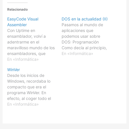
Relacionado
EasyCode Visual
DOS en la actualidad (II)
Assembler
Pasamos al mundo de
Con Uptime en
aplicaciones que
ensamblador, volví a
podemos usar sobre
adentrarme en el
DOS: Programación
maravilloso mundo de los
Como decía al principio,
ensambladores, que
es sin duda el punto
En «Informática»
tantos buenos recuerdos
En «Informática»
fuerte de DOS, con
me había traído. Os
buenos entornos de
WinVer
comenté, que
programación para los
Desde los inicios de
actualmente existen gran
lenguajes más habituales,
Windows, recordaba lo
variedad de herramientas
y para los que no tanto
compacto que era el
de este tipo, muchas de
también. Basic:
programa WinVer. En
ellas, derivadas de
QuickBasic/Microsoft
efecto, al coger todo el
Openwatcom Assembler
Basic PDS/Visual Basic,
código necesario del
En «Informática»
(WASM), como UASM,
Turbo/Power Basic
nucleo de Windows, la
ASMC o el difunto
C/C++: Borland C++…
funcionalidad que
JWASM. Lo cierto…
realmente incorporaba el
ejecutable era poco más