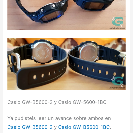
Casio GW-B5600-2 y Casio GW-5600-1BC
Ya pudisteis leer un avance sobre ambos en
Casio GW-B5600-2
y
Casio GW-B5600-1BC
.