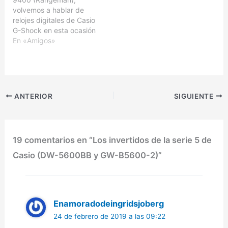
botón de ajuste
versión GW-B5600-2ER.
volvemos a hablar de
(ADJUST), el situado
Se trata de un reloj digital
relojes digitales de Casio
arriba a la izquierda
Casio G-Shock, que tiene
G-Shock en esta ocasión
estuviera tan hundido. Ya
por principal atractivo
sobre el DW-5600BB. Se
En «Amigos»
sabemos que
contar con…
trata de un modelo
tradicionalmente, en
presentado en el año
algunos…
2012, y que como su
hermano el DW-5600E,
en el que está basado
ANTERIOR
SIGUIENTE
(apareció en 1996), sigue
la estela de los…
19 comentarios en “Los invertidos de la serie 5 de
Casio (DW-5600BB y GW-B5600-2)”
Enamoradodeingridsjoberg
24 de febrero de 2019 a las 09:22