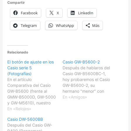
Compartir
Facebook
X
LinkedIn
Telegram
WhatsApp
Más
Relacionado
El botón de ajuste en los
Casio GW-B5600-2
Casio serie 5
Después de hablaros del
(Fotografías)
Casio GW-B5600BC-1,
En el artículo
hoy probaremos el Casio
Comparativa del Casio
GW-B5600-2, su
GW-B5600 (frente al
hermano "menor" con
GMW-B5000D, GW-5000
correa de resina, y que
En «Amigos»
y GW-M5610), nuestro
sólo está disponible con
fiel seguidor WR_100, se
En «Relojes»
LCD en negativo o
preguntaba si era normal
invertido,
Casio DW-5600BB
que en su Casio DW-
correspondiente
Después del Casio GW-
5600E era normal que el
exactamente a esta
9400 (Rangeman),