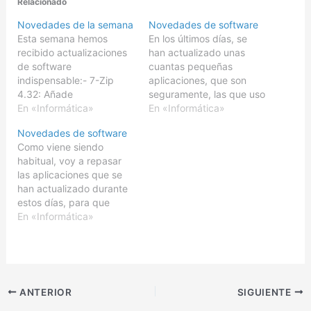
Relacionado
Novedades de la semana
Novedades de software
Esta semana hemos
En los últimos días, se
recibido actualizaciones
han actualizado unas
de software
cuantas pequeñas
indispensable:- 7-Zip
aplicaciones, que son
4.32: Añade
seguramente, las que uso
compatibilidad con
En «Informática»
con mayor frecuencia:-
En «Informática»
Windows 9x/ME.
4NT y TakeCommand/32
Novedades de software
Respecto a la 4.30 y
6.01.241.- CLCL 1.1.2.-
Como viene siendo
anteriores mejora
PDF Reader 1.2.201.-
habitual, voy a repasar
sustancialmente la
TaskSwitch XP Pro 2.0
las aplicaciones que se
velocidad de
beta 3.- VirtuaWin
han actualizado durante
compresión.- Foxit PDF
2.9.10.También han
estos días, para que
Reader 1.3.1209:
aparecido nuevas
podáis actualizaros:-
En «Informática»
Corriegiendo ciertos
versiones de:- Everest
Everest Home 2.0 beta
errores, y sobre todo
Home 2.0 beta 272.-
279.- FlashFXP
mejorando la
FlashFXP 3.10.1067.-
3.1.11.1070.- MySQL-
compatibilidad con PDF
MAME…
Front 3.2.2.16.- Open
encriptados con AES.-
Office 1.9.79.- Opera 8.0
Neomule 4.01: Mi MOD
ANTERIOR
SIGUIENTE
beta 2.- PDFFactory
de…