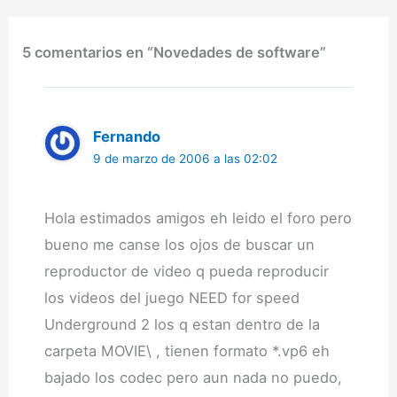
2.36.- TaskSwitchXP 2.0
beta 4.- Total Uninstall
3.0.- Trillian 3.1.- xplorer2
5 comentarios en “Novedades de software”
1.1.0.90 beta.
Fernando
9 de marzo de 2006 a las 02:02
Hola estimados amigos eh leido el foro pero
bueno me canse los ojos de buscar un
reproductor de video q pueda reproducir
los videos del juego NEED for speed
Underground 2 los q estan dentro de la
carpeta MOVIE\ , tienen formato *.vp6 eh
bajado los codec pero aun nada no puedo,