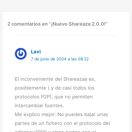
descargaba a mejor
velocidad.Por la versión
0.30 el Dr. LSD
basándose en el código
2 comentarios en “¡Nuevo Shareaza 2.0.0!”
oficial y…
Lavi
7 de junio de 2004 a las 08:22
El inconveniente del Shareazaa es,
posiblemente ( y de casi todos los
protocolos P2P), que no permiten
intercambiar fuentes.
Me explico mejor: No puedes bajar unas
partes de un fichero con el protocolo del
edonkey2000 y otras partes con el