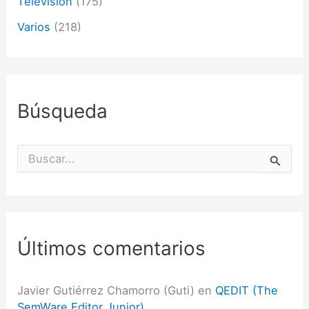
Televisión
(175)
Varios
(218)
Búsqueda
B
u
s
c
a
r
p
Últimos comentarios
o
r
:
Javier Gutiérrez Chamorro (Guti)
en
QEDIT (The
SemWare Editor Junior)