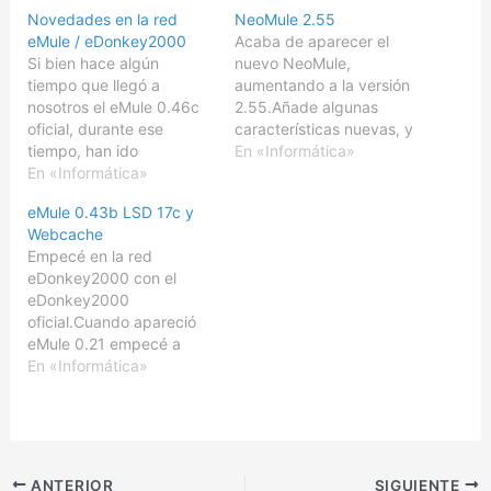
Novedades en la red
NeoMule 2.55
eMule / eDonkey2000
Acaba de aparecer el
Si bien hace algún
nuevo NeoMule,
tiempo que llegó a
aumentando a la versión
nosotros el eMule 0.46c
2.55.Añade algunas
oficial, durante ese
características nuevas, y
tiempo, han ido
corrige algunos errores
En «Informática»
ocurriendo bastantes
En «Informática»
encontrados, pero sigue
novedades dentro del
estando basada en el
eMule 0.43b LSD 17c y
mundillo de esta red de
nucleo 0.42g de eMule,
Webcache
intercambio de igual a
en vez del actual
Empecé en la red
igual.Empezamos con las
0.43b.Para que los que
eDonkey2000 con el
malas noticias:Parece ser
no sepais que es
eDonkey2000
que por presiones
NeoMule, deciros que es
oficial.Cuando apareció
legales, eDonkey2000
un MOD (modificación no
eMule 0.21 empecé a
desaparecerá del mapa.
oficial)…
utilizarlo.Luego con la
En «Informática»
Así el único cliente…
versión 0.25 descubrí el
MOD de Tarod que
añadía nuevas
funcionalidades en el
manejo de fuentes, y
ANTERIOR
SIGUIENTE