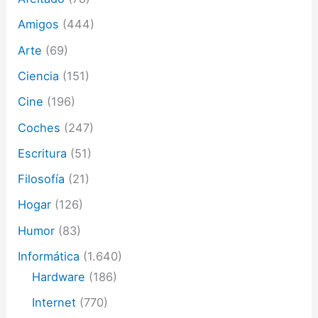
e
c
Amigos
(444)
t
Arte
(69)
r
ó
Ciencia
(151)
n
i
Cine
(196)
c
o
Coches
(247)
Escritura
(51)
Filosofía
(21)
Hogar
(126)
Humor
(83)
Informática
(1.640)
Hardware
(186)
Internet
(770)