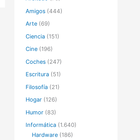
ó
n
Amigos
(444)
i
c
Arte
(69)
o
Ciencia
(151)
Cine
(196)
Coches
(247)
Escritura
(51)
Filosofía
(21)
Hogar
(126)
Humor
(83)
Informática
(1.640)
Hardware
(186)