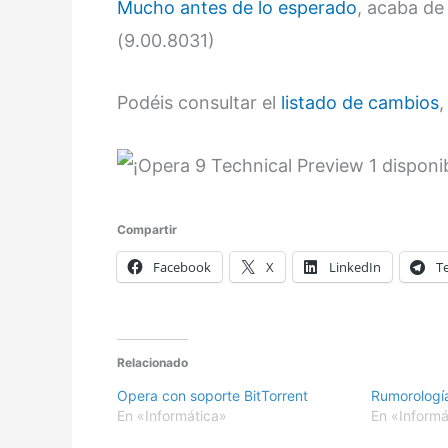
Mucho antes de lo esperado
, acaba de
(9.00.8031)
Podéis consultar el
listado de cambios
,
Compartir
Facebook
X
LinkedIn
T
Relacionado
Opera con soporte BitTorrent
Rumorologí
En «Informática»
En «Informá