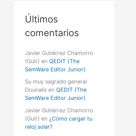
r
p
o
Últimos
r
:
comentarios
Javier Gutiérrez Chamorro
(Guti)
en
QEDIT (The
SemWare Editor Junior)
Su muy sagrado general
Dounalis
en
QEDIT (The
SemWare Editor Junior)
Javier Gutiérrez Chamorro
(Guti)
en
¿Cómo cargar tu
reloj solar?