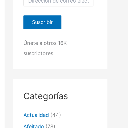
i
r
e
c
Suscribir
c
i
ó
Únete a otros 16K
n
d
suscriptores
e
c
o
r
r
e
o
Categorías
e
l
e
c
Actualidad
(44)
t
r
Afeitado
(78)