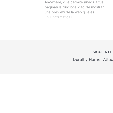
Anywhere, que permite añadir a tus
páginas la funcionalidad de mostrar
una preview de la web que es
enlazada.Añadir la ventana flotante
En «Informática»
de previsualización de enlaces es
realmente fácil.No hay más que
incluir en vuestras páginas el
siguiente…
SIGUIENT
Durell y Harrier Attac