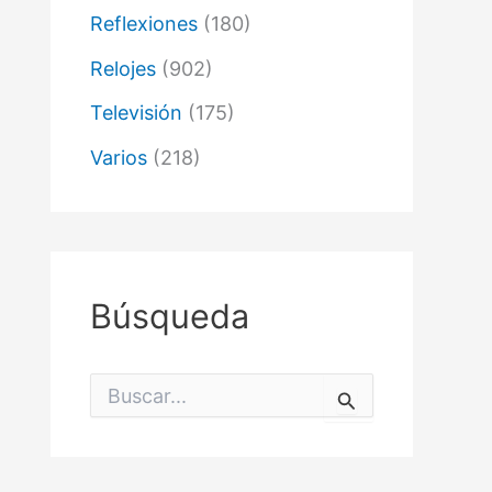
Reflexiones
(180)
Relojes
(902)
Televisión
(175)
Varios
(218)
Búsqueda
B
u
s
c
a