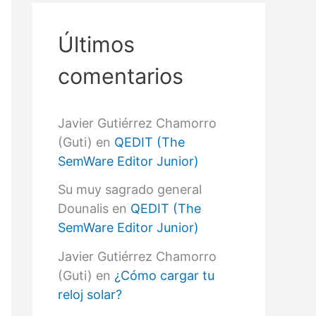
r
p
o
Últimos
r
:
comentarios
Javier Gutiérrez Chamorro
(Guti)
en
QEDIT (The
SemWare Editor Junior)
Su muy sagrado general
Dounalis
en
QEDIT (The
SemWare Editor Junior)
Javier Gutiérrez Chamorro
(Guti)
en
¿Cómo cargar tu
reloj solar?