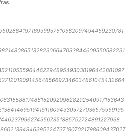
fras
.
950288419716939937510582097494459230781
982148086513282306647093844609550582231
852110555964462294895493038196442881097
527120190914564856692346034861045432664
063155881748815209209628292540917153643
138414695194151160943305727036575959195
074462379962749567351885752724891227938
0860213949463952247371907021798609437027