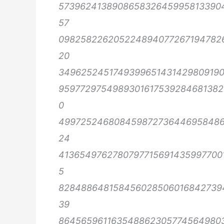
573962413890865832645995813390
57
098258226205224894077267194782
20
3496252451749399651431429809190
959772975498930161753928468138
0
499725246808459872736446958486
24
413654976278079771569143599770
5
828488648158456028506016842739
39
864565961163548862305774564980