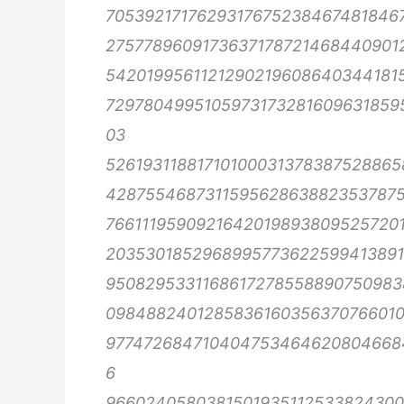
7053921717629317675238467481846
275778960917363717872146844090
5420199561121290219608640344181
729780499510597317328160963185
03
5261931188171010003137838752886
4287554687311595628638823537875
7661119590921642019893809525720
2035301852968995773622599413891
9508295331168617278558890750983
098488240128583616035637076601
977472684710404753464620804668
6
966024058038150193511253382430