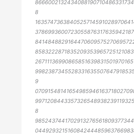
866600213243408819071048633173
8
1635747363840525714591028970641
3786993600723055876317635942187
8414848829164470609575270695722
8583222871835209353965725121083
2671113699086585163983150197016
998238734552833163550764791853
9
070915481416549859461637180270
997120844335732654893823911932
8
9852437441702913276561809377344
044929321516084244485963766983