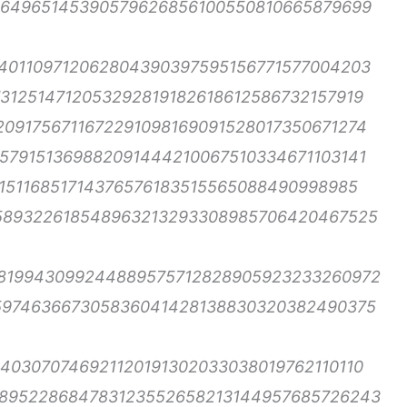
464965145390579626856100550810665879699
401109712062804390397595156771577004203
312514712053292819182618612586732157919
091756711672291098169091528017350671274
579151369882091444210067510334671103141
515116851714376576183515565088490998985
589322618548963213293308985706420467525
9819943099244889575712828905923233260972
597463667305836041428138830320382490375
403070746921120191302033038019762110110
895228684783123552658213144957685726243