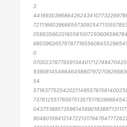
3
4418930396864262434107732269780
7211166039666557309254711055785
058635662018558100729360659876
680396265797877185560845529654
0
0700237877659134401712749470420
939081454664645880797270826683
54
5716377525420211495576158140025
7376125517656751357517829666454
0437518957359614589019389713111
9048010941214722131794764777262