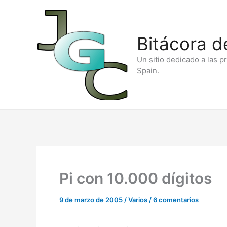
Ir
al
Bitácora d
contenido
Un sitio dedicado a las p
Spain.
Pi con 10.000 dígitos
9 de marzo de 2005
/
Varios
/
6 comentarios