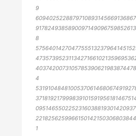
9
609402522887971089314566913686
917824938589009714909675985261
8
575640142704775551323796414515
4735739523113427166102135969536
403742007310578539062198387447
4
5319104848100537061468067491927
3718192179998391015919561814675
095146550225231603881930142093
221825625996615014215030680384
1