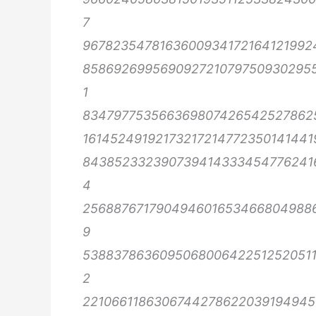
7
967823547816360093417216412199
858692699569092721079750930295
1
834797753566369807426542527862
1614524919217321721477235014144
843852332390739414333454776241
4
256887671790494601653466804988
9
538837863609506800642251252051
2
2210661186306744278622039194945