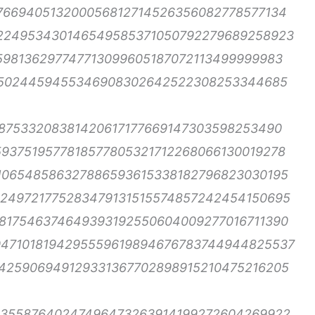
766940513200056812714526356082778577134
1224953430146549585371050792279689258923
598136297747713099605187072113499999983
95024459455346908302642522308253344685
587533208381420617177669147303598253490
937519577818577805321712268066130019278
106548586327886593615338182796823030195
249721775283479131515574857242454150695
817546374649393192550604009277016711390
0471018194295559619894676783744944825537
425906949129331367702898915210475216205
035587640247496473263914199272604269922