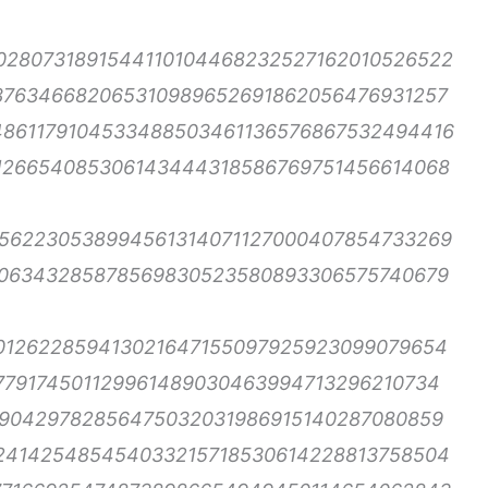
280731891544110104468232527162010526522
376346682065310989652691862056476931257
4861179104533488503461136576867532494416
126654085306143444318586769751456614068
562230538994561314071127000407854733269
06343285878569830523580893306575740679
012622859413021647155097925923099079654
779174501129961489030463994713296210734
790429782856475032031986915140287080859
241425485454033215718530614228813758504