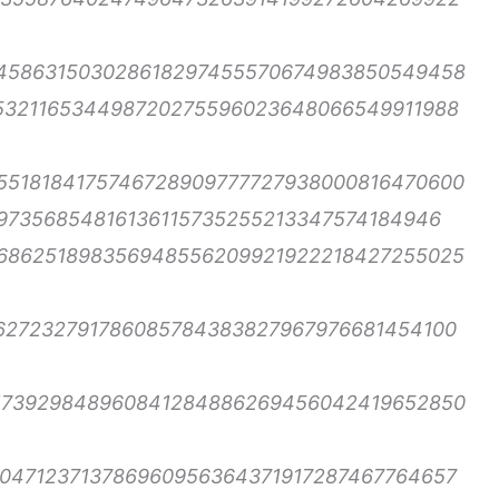
2458631503028618297455570674983850549458
532116534498720275596023648066549911988
5518184175746728909777727938000816470600
197356854816136115735255213347574184946
686251898356948556209921922218427255025
627232791786085784383827967976681454100
173929848960841284886269456042419652850
047123713786960956364371917287467764657