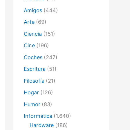
ó
n
Amigos
(444)
i
c
Arte
(69)
o
Ciencia
(151)
Cine
(196)
Coches
(247)
Escritura
(51)
Filosofía
(21)
Hogar
(126)
Humor
(83)
Informática
(1.640)
Hardware
(186)