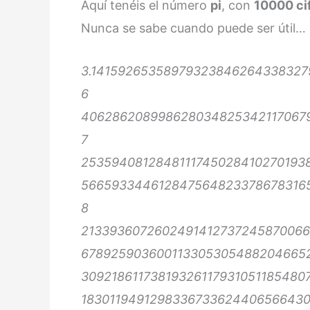
Aquí tenéis el número
pi
, con
10000 ci
Nunca se sabe cuando puede ser útil…
3.14159265358979323846264338327
6
406286208998628034825342117067
7
2535940812848111745028410270193
566593344612847564823378678316
8
2133936072602491412737245870066
6789259036001133053054882046652
3092186117381932611793105118548
183011949129833673362440656643