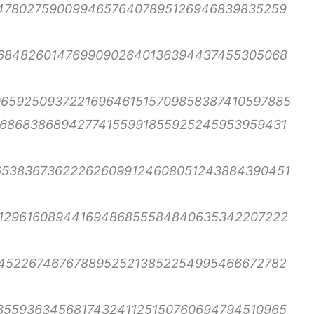
47802759009946576407895126946839835259
68482601476990902640136394437455305068
659250937221696461515709858387410597885
268683868942774155991855925245953959431
53836736222626099124608051243884390451
012961608944169486855584840635342207222
45226746767889525213852254995466672782
355936345681743241125150760694794510965