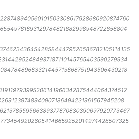
7228748940560101503308617928680920874760
365549781893129784821682998948722658804
2374623436454285844479526586782105114135
231442952484937187110145765403590279934
808478489683321445713868751943506430218
819119793995206141966342875444064374512
142691239748940907186494231961567945208
7621378559566389377870830390697920773467
477345492026054146659252014974428507325