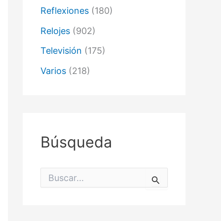
Reflexiones
(180)
Relojes
(902)
Televisión
(175)
Varios
(218)
Búsqueda
B
u
s
c
a