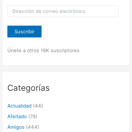
D
i
r
e
Suscribir
c
c
i
ó
Únete a otros 16K suscriptores
n
d
e
c
o
r
Categorías
r
e
o
Actualidad
(44)
e
l
Afeitado
(78)
e
c
Amigos
(444)
t