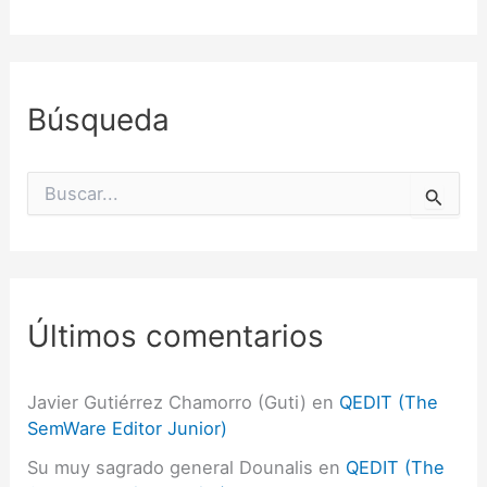
Búsqueda
B
u
s
c
a
r
p
Últimos comentarios
o
r
:
Javier Gutiérrez Chamorro (Guti)
en
QEDIT (The
SemWare Editor Junior)
Su muy sagrado general Dounalis
en
QEDIT (The