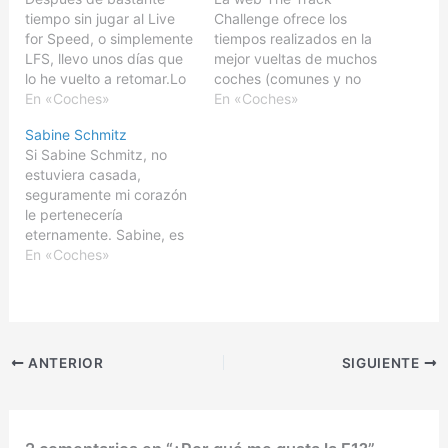
tiempo sin jugar al Live
Challenge ofrece los
for Speed, o simplemente
tiempos realizados en la
LFS, llevo unos días que
mejor vueltas de muchos
lo he vuelto a retomar.Lo
coches (comunes y no
dejé porque no me gustó
En «Coches»
tan comunes) al
En «Coches»
el cambio de los
circuito.Sorprendemente
Sabine Schmitz
controles de teclado, por
mente el mío, con un
Si Sabine Schmitz, no
falta de tiempo, y por
tiempo de 1:24,5 supera
estuviera casada,
haber tenido que
a coches con mucha más
seguramente mi corazón
formatear el sistema.El
potencia.No entiendo
le pertenecería
manejo con teclado,
para nada el alemán, así
eternamente. Sabine, es
desde…
que desconozco las
la taxista más rápida del
En «Coches»
características del
mundo, se encarga de
circuito, pero…
conducir el BMW M5 del
servicio de taxis del
Circuito de Nürburgring.
No es solamente una
ANTERIOR
SIGUIENTE
chica atractiva, sino que
ha conseguido hacer la
vuelta completa al…