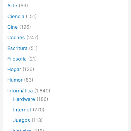
Arte
(69)
r
ó
Ciencia
(151)
n
i
Cine
(196)
c
o
Coches
(247)
Escritura
(51)
Filosofía
(21)
Hogar
(126)
Humor
(83)
Informática
(1.640)
Hardware
(186)
Internet
(770)
Juegos
(113)
Noticias
(115)