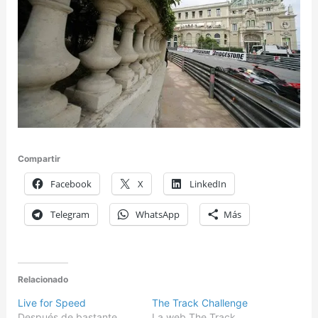
Compartir
Facebook
X
LinkedIn
Telegram
WhatsApp
Más
Relacionado
Live for Speed
The Track Challenge
Después de bastante
La web The Track