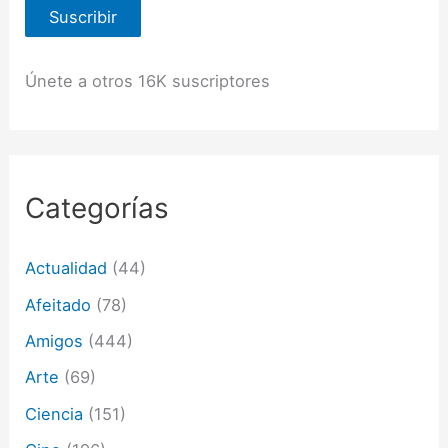
Suscribir
c
c
i
ó
Únete a otros 16K suscriptores
n
d
e
c
o
r
Categorías
r
e
o
Actualidad
(44)
e
l
Afeitado
(78)
e
c
Amigos
(444)
t
Arte
(69)
r
ó
Ciencia
(151)
n
i