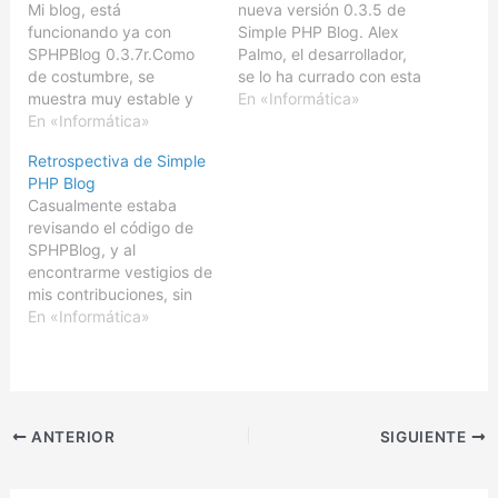
Mi blog, está
nueva versión 0.3.5 de
funcionando ya con
Simple PHP Blog. Alex
SPHPBlog 0.3.7r.Como
Palmo, el desarrollador,
de costumbre, se
se lo ha currado con esta
muestra muy estable y
nueva versión,
En «Informática»
rápida.He añadido
En «Informática»
incluyendo soporte para
algunas mejoras sobre
temas.Además según
Retrospectiva de Simple
esta nueva base de
cuenta, la próxima
PHP Blog
código, que serán
versión incluirá todavía
Casualmente estaba
incluídas en la versión
mas novedades, sobre
revisando el código de
0.3.8 final.Si no se
todo en los formatos de
SPHPBlog, y al
detecta ningún problema
los artículos.Tengo que
encontrarme vestigios de
grave, y todo va bien,
actualizar el idioma en
mis contribuciones, sin
esta nueva versión
español…
apenas ningún cambio,
En «Informática»
aparecerá en menos de…
me he puesto a indagar
más. Todo empezó en un
lejano año 2003, aunque
no fue hasta abril de
2004, que encontré el
ANTERIOR
SIGUIENTE
Simple PHP Blog, un
sistema de bloging
sencillo, y…