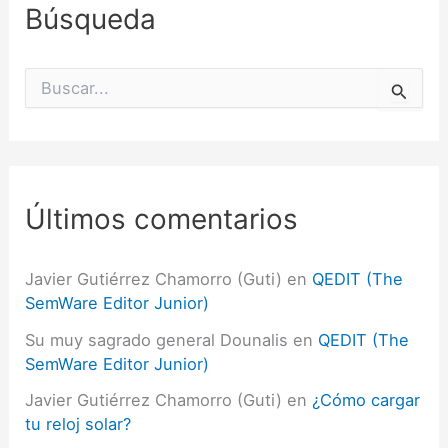
Búsqueda
B
u
s
c
a
r
p
Últimos comentarios
o
r
:
Javier Gutiérrez Chamorro (Guti)
en
QEDIT (The
SemWare Editor Junior)
Su muy sagrado general Dounalis
en
QEDIT (The
SemWare Editor Junior)
Javier Gutiérrez Chamorro (Guti)
en
¿Cómo cargar
tu reloj solar?