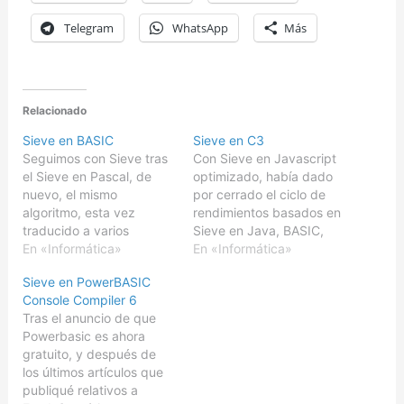
Telegram
WhatsApp
Más
Relacionado
Sieve en BASIC
Sieve en C3
Seguimos con Sieve tras
Con Sieve en Javascript
el Sieve en Pascal, de
optimizado, había dado
nuevo, el mismo
por cerrado el ciclo de
algoritmo, esta vez
rendimientos basados en
traducido a varios
Sieve en Java, BASIC,
dialectos de BASIC, y
En «Informática»
Pascal, y C. Sin embargo
En «Informática»
luego compilado con
después del buen sabor
Sieve en PowerBASIC
ellos.Como ocurriera con
de boca con C3 (Clipper
Console Compiler 6
Pascal/Object Pascal, la
Compatible Compiler),
Tras el anuncio de que
poca portabilidad de
me quedaba por
Powerbasic es ahora
BASIC entre plataformas
comprobar como de
gratuito, y después de
y dialectos, ha sido
bueno sería su
los últimos artículos que
necesario realizar
rendimiento. La clave de
publiqué relativos a
pequeños ajustes en el
Clipper, era…