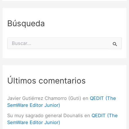
Búsqueda
B
u
s
c
a
r
p
Últimos comentarios
o
r
:
Javier Gutiérrez Chamorro (Guti)
en
QEDIT (The
SemWare Editor Junior)
Su muy sagrado general Dounalis
en
QEDIT (The
SemWare Editor Junior)