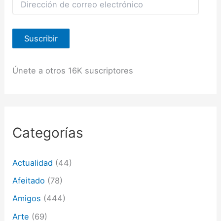
i
r
e
Suscribir
c
c
i
ó
Únete a otros 16K suscriptores
n
d
e
c
o
r
Categorías
r
e
o
Actualidad
(44)
e
l
Afeitado
(78)
e
c
Amigos
(444)
t
Arte
(69)
r