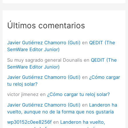
c
a
r
p
Últimos comentarios
o
r
:
Javier Gutiérrez Chamorro (Guti)
en
QEDIT (The
SemWare Editor Junior)
Su muy sagrado general Dounalis
en
QEDIT (The
SemWare Editor Junior)
Javier Gutiérrez Chamorro (Guti)
en
¿Cómo cargar
tu reloj solar?
victor jimenez
en
¿Cómo cargar tu reloj solar?
Javier Gutiérrez Chamorro (Guti)
en
Landeron ha
vuelto, aunque no de la forma que nos gustaría
wp30152c0ee8256f
en
Landeron ha vuelto,