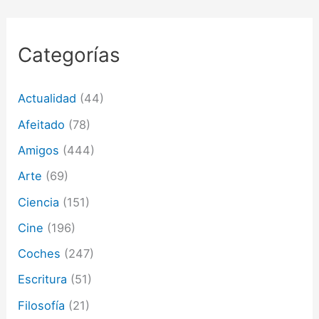
e
c
o
r
Categorías
r
e
o
Actualidad
(44)
e
l
Afeitado
(78)
e
c
Amigos
(444)
t
Arte
(69)
r
ó
Ciencia
(151)
n
i
Cine
(196)
c
o
Coches
(247)
Escritura
(51)
Filosofía
(21)