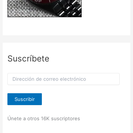
Suscríbete
D
i
r
e
Suscribir
c
c
i
ó
Únete a otros 16K suscriptores
n
d