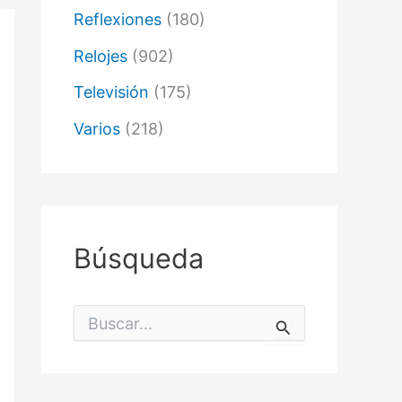
Reflexiones
(180)
Relojes
(902)
Televisión
(175)
Varios
(218)
Búsqueda
B
u
s
c
a