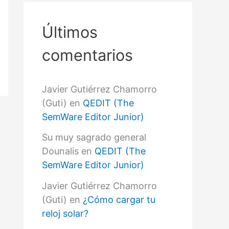
r
p
o
Últimos
r
:
comentarios
Javier Gutiérrez Chamorro
(Guti)
en
QEDIT (The
SemWare Editor Junior)
Su muy sagrado general
Dounalis
en
QEDIT (The
SemWare Editor Junior)
Javier Gutiérrez Chamorro
(Guti)
en
¿Cómo cargar tu
reloj solar?