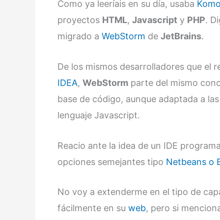
Como ya leeríais en su día, usaba
Komo
proyectos
HTML
,
Javascript
y
PHP
. D
migrado a
WebStorm
de
JetBrains
.
De los mismos desarrolladores que el 
IDEA
,
WebStorm
parte del mismo con
base de código, aunque adaptada a las 
lenguaje Javascript.
Reacio ante la idea de un IDE progra
opciones semejantes tipo
Netbeans o E
No voy a extenderme en el tipo de cap
fácilmente en su
web
, pero si mencion