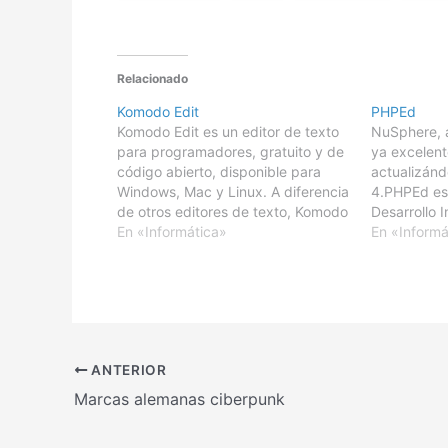
Relacionado
Komodo Edit
PHPEd
Komodo Edit es un editor de texto
NuSphere, 
para programadores, gratuito y de
ya excelen
código abierto, disponible para
actualizándo
Windows, Mac y Linux. A diferencia
4.PHPEd es
de otros editores de texto, Komodo
Desarrollo 
Edit, dispone de gran cantidad de
En «Informática»
que integra
En «Informá
funcionalidades que
de código, 
tradicionalmente sólo se incluyen
base de dat
en IDE, no en vano es la versión
perfilador, 
recortada de…
documentaci
es sencill
ANTERIOR
Marcas alemanas ciberpunk