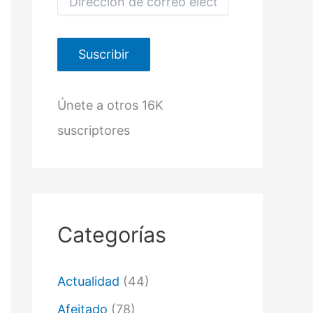
i
r
e
c
Suscribir
c
i
ó
Únete a otros 16K
n
d
suscriptores
e
c
o
r
r
e
o
Categorías
e
l
e
c
Actualidad
(44)
t
r
Afeitado
(78)