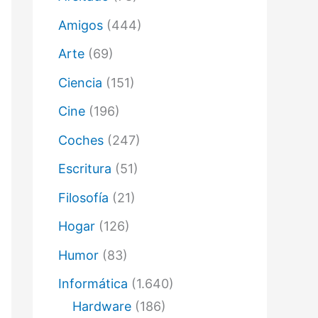
ó
n
Amigos
(444)
i
c
Arte
(69)
o
Ciencia
(151)
Cine
(196)
Coches
(247)
Escritura
(51)
Filosofía
(21)
Hogar
(126)
Humor
(83)
Informática
(1.640)
Hardware
(186)