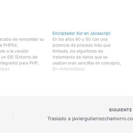
Encriptador Xor en Javascript
acaba de remodelar su
En los años 80 y 90 con una
te PHPEd,
potencia de proceso más que
lo a la versión
limitada, los algoritmos de
 un IDE (Entorno de
tratamiento de datos que se
Integrado) para PHP,
usaban eran sencillos en concepto,
 no solamente un editor
tica»
y eficientes en implementación. Así
En «Informática»
sino también acceso a
se comprimía y descomprimía
os, un depurador, un
información usando variantes de
control de versiones, y
Run-length encoding (RLE) o
ón adicional.El editor
Lempel–Ziv–Welch (LZW), se
amente…
encriptaba usando el…
SIGUIENT
Traslado a javiergutierrezchamorro.c