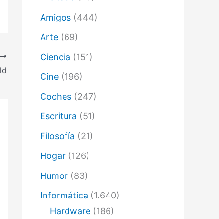
ó
n
Amigos
(444)
i
c
Arte
(69)
o
Ciencia
(151)
E
ld
Cine
(196)
Coches
(247)
Escritura
(51)
Filosofía
(21)
Hogar
(126)
Humor
(83)
Informática
(1.640)
Hardware
(186)