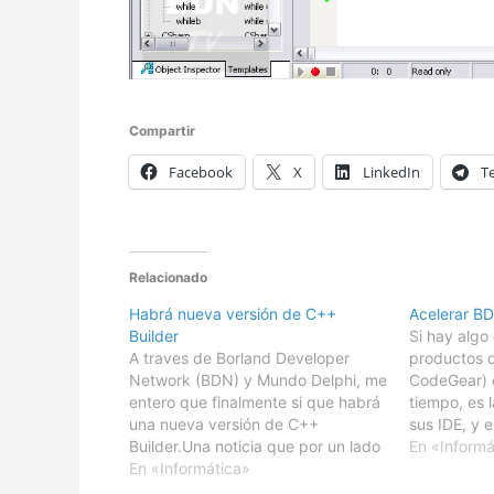
Compartir
Facebook
X
LinkedIn
T
Relacionado
Habrá nueva versión de C++
Acelerar B
Builder
Si hay algo
A traves de Borland Developer
productos d
Network (BDN) y Mundo Delphi, me
CodeGear)
entero que finalmente si que habrá
tiempo, es l
una nueva versión de C++
sus IDE, y 
Builder.Una noticia que por un lado
código gene
En «Informá
me alegra enormemente, y que por
En «Informática»
como C++ Bu
otro viene a rectificar la mala
Borland De