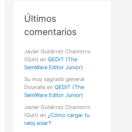
r
p
o
Últimos
r
:
comentarios
Javier Gutiérrez Chamorro
(Guti)
en
QEDIT (The
SemWare Editor Junior)
Su muy sagrado general
Dounalis
en
QEDIT (The
SemWare Editor Junior)
Javier Gutiérrez Chamorro
(Guti)
en
¿Cómo cargar tu
reloj solar?