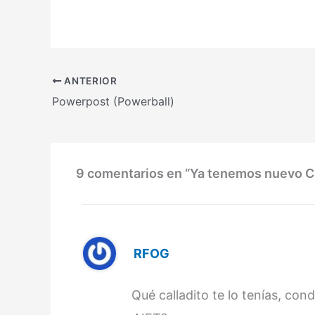
política que ha seguido Borland
están progr
últimamente.Por lo que se puede…
que hace q
ANTERIOR
Powerpost (Powerball)
9 comentarios en “Ya tenemos nuevo C
RFOG
Qué calladito te lo tenías, co