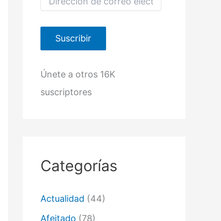
i
r
e
c
Suscribir
c
i
ó
Únete a otros 16K
n
d
suscriptores
e
c
o
r
r
e
o
Categorías
e
l
e
c
Actualidad
(44)
t
r
Afeitado
(78)