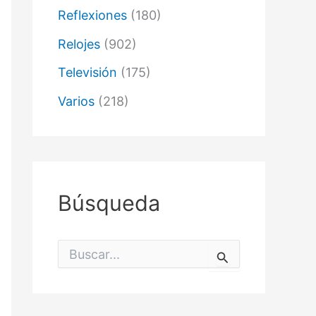
Reflexiones
(180)
Relojes
(902)
Televisión
(175)
Varios
(218)
Búsqueda
B
u
s
c
a