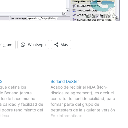
elegram
WhatsApp
Más
DS
Borland DeXter
 que defina los
Acabo de recibir el NDA (Non-
e Borland (ahora
disclosure agreement), es decir el
 desde hace mucho
contrato de confidencialidad, para
a calidad y facilidad de
formar parte del grupo de
el pobre rendimiento del
betatesters de la siguiente versión
rado.Tanto Delphi,
tica»
de C++ Builder por parte de
En «Informática»
ilder, o el nuevo
Borland.Por prohibición explícita, si
veloper Studio 2006,
soy aceptado, no se me permitirá