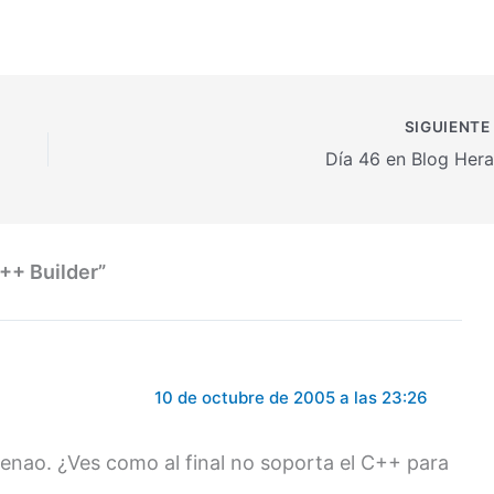
amados con Delphi, lo
revelar ningún detalle al respecto,
ue a…
por lo que posiblemente este…
SIGUIENT
Día 46 en Blog Hera
++ Builder”
10 de octubre de 2005 a las 23:26
ndenao. ¿Ves como al final no soporta el C++ para