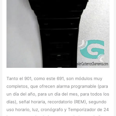
Tanto el 901, como este 691, son módulos muy
completos, que ofrecen alarma programable (para
un día del año, para un día del mes, para todos los
días), señal horaria, recordatorio (REM), segundo
uso horario, luz, cronógrafo y Temporizador de 24