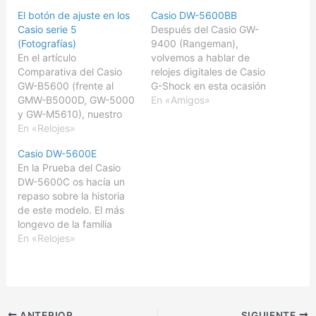
El botón de ajuste en los
Casio DW-5600BB
Casio serie 5
Después del Casio GW-
(Fotografías)
9400 (Rangeman),
En el artículo
volvemos a hablar de
Comparativa del Casio
relojes digitales de Casio
GW-B5600 (frente al
G-Shock en esta ocasión
GMW-B5000D, GW-5000
sobre el DW-5600BB. Se
En «Amigos»
y GW-M5610), nuestro
trata de un modelo
fiel seguidor WR_100, se
En «Relojes»
presentado en el año
preguntaba si era normal
2012, y que como su
Casio DW-5600E
que en su Casio DW-
hermano el DW-5600E,
En la Prueba del Casio
5600E era normal que el
en el que está basado
DW-5600C os hacía un
botón de ajuste
(apareció en 1996), sigue
repaso sobre la historia
(ADJUST), el situado
la estela de los…
de este modelo. El más
arriba a la izquierda
longevo de la familia
estuviera tan hundido. Ya
Casio G-Shock. El DW-
En «Relojes»
sabemos que
5600E se incorporó al
tradicionalmente, en
mercado en 1996,
algunos…
sucedía al mencionado
DW-5600C y
aparentemente idéntico
ANTERIOR
SIGUIENTE