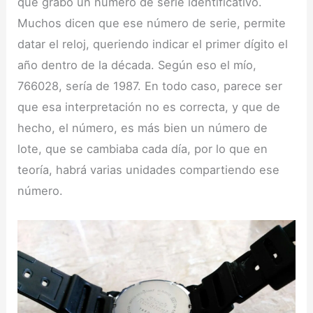
que grabó un número de serie identificativo.
Muchos dicen que ese número de serie, permite
datar el reloj, queriendo indicar el primer dígito el
año dentro de la década. Según eso el mío,
766028, sería de 1987. En todo caso, parece ser
que esa interpretación no es correcta, y que de
hecho, el número, es más bien un número de
lote, que se cambiaba cada día, por lo que en
teoría, habrá varias unidades compartiendo ese
número.