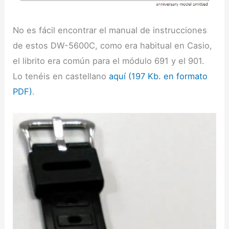
No es fácil encontrar el manual de instrucciones
de estos DW-5600C, como era habitual en Casio,
el librito era común para el módulo 691 y el 901.
Lo tenéis en castellano
aquí (197 Kb. en formato
PDF)
.