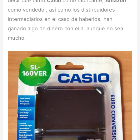
decir que tanto
Casio
como fabricante,
Amazon
como vendedor, así como los distribuidores
intermediarios en el caso de haberlos, han
ganado algo de dinero con ella, aunque no sea
mucho.