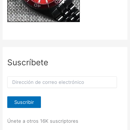
Suscríbete
D
i
r
e
Suscribir
c
c
i
ó
Únete a otros 16K suscriptores
n