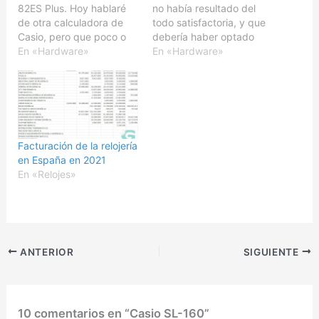
82ES Plus. Hoy hablaré
no había resultado del
de otra calculadora de
todo satisfactoria, y que
Casio, pero que poco o
debería haber optado
nada tiene que ver con
En «Hardware»
directamente por la Casio
En «Hardware»
ésta. La Casio SL-
SL-787TV. Con unas
760ECO, es una
dimensiones de 6,3 mm
calculadora extra-plana
X 91,5 mm X 58 mm y 30
del tamaño de una tarjeta
g de peso, tiene un
de crédito, y
tamaño similar al de la
aproximadamente el
SL-760, con la…
Facturación de la relojería
doble de grosor de una
en España en 2021
de éstas…
En «Relojes»
ANTERIOR
SIGUIENTE
10 comentarios en “Casio SL-160”