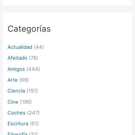
d
e
c
o
r
Categorías
r
e
o
Actualidad
(44)
e
l
Afeitado
(78)
e
c
Amigos
(444)
t
Arte
(69)
r
ó
Ciencia
(151)
n
i
Cine
(196)
c
o
Coches
(247)
Escritura
(51)
Filosofía
(21)