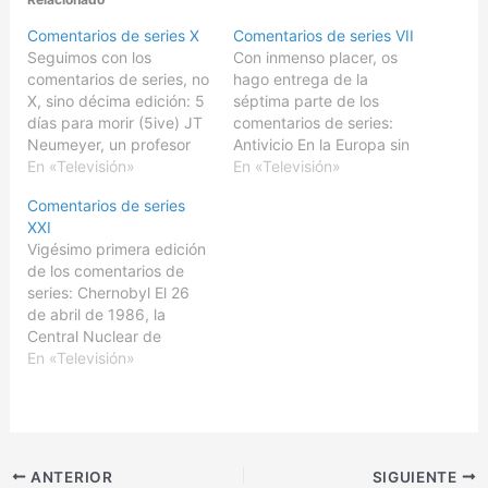
Comentarios de series X
Comentarios de series VII
Seguimos con los
Con inmenso placer, os
comentarios de series, no
hago entrega de la
X, sino décima edición: 5
séptima parte de los
días para morir (5ive) JT
comentarios de series:
Neumeyer, un profesor
Antivicio En la Europa sin
de Física, recibe un
En «Televisión»
fronteras del siglo XXI, el
En «Televisión»
maletín con una
crimen organizado y las
Comentarios de series
enigmática información
mafias internacionales
XXI
en donde se demuestra
extienden sus redes. La
Vigésimo primera edición
que va a ser asesinado
solución: Antivicio. La
de los comentarios de
en cinco días. En un
Unidad Especial del
series: Chernobyl El 26
principio piensa que se
Servicio de Inteligencia
de abril de 1986, la
trata de una…
Europeo. Cada episodio
Central Nuclear de
presenta una trama…
Chernóbil, en Ucrania
En «Televisión»
(por entonces
perteneciente a la Unión
Soviética), sufrió una
explosión masiva que
liberó material
ANTERIOR
SIGUIENTE