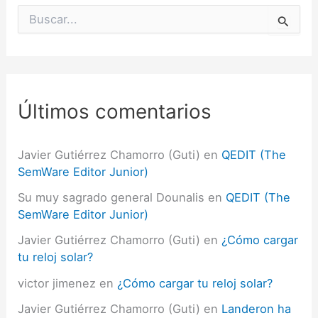
B
u
s
c
a
r
p
Últimos comentarios
o
r
:
Javier Gutiérrez Chamorro (Guti)
en
QEDIT (The
SemWare Editor Junior)
Su muy sagrado general Dounalis
en
QEDIT (The
SemWare Editor Junior)
Javier Gutiérrez Chamorro (Guti)
en
¿Cómo cargar
tu reloj solar?
victor jimenez
en
¿Cómo cargar tu reloj solar?
Javier Gutiérrez Chamorro (Guti)
en
Landeron ha