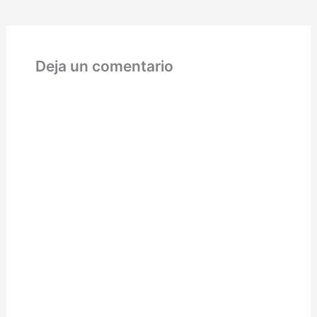
radioactivo en Ucrania,
Bielorrusia, Rusia, así
como en zonas de
Escandinavia y Europa
Central.…
Deja un comentario