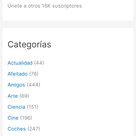
ó
Únete a otros 16K suscriptores
n
d
e
c
o
r
Categorías
r
e
o
Actualidad
(44)
e
l
Afeitado
(78)
e
c
Amigos
(444)
t
Arte
(69)
r
ó
Ciencia
(151)
n
i
Cine
(196)
c
o
Coches
(247)