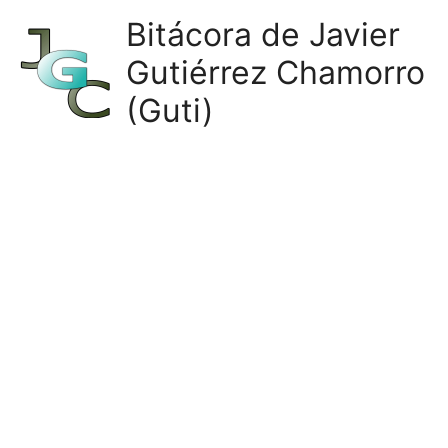
Ir
Bitácora de Javier
al
Gutiérrez Chamorro
contenido
(Guti)