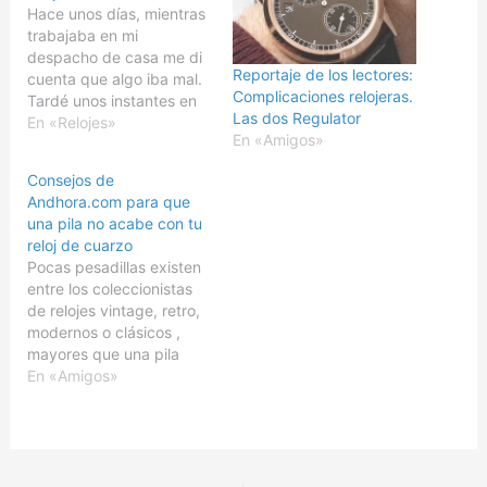
Hace unos días, mientras
trabajaba en mi
despacho de casa me di
Reportaje de los lectores:
cuenta que algo iba mal.
Complicaciones relojeras.
Tardé unos instantes en
Las dos Regulator
tomar consciencia de
En «Relojes»
En «Amigos»
que el problema estaba
en mi reloj de submarino
Consejos de
Vostok 5-ChM M3-36.
Andhora.com para que
Sin previo aviso se había
una pila no acabe con tu
parado a las 2:27 de la
reloj de cuarzo
madrugada. El reloj…
Pocas pesadillas existen
entre los coleccionistas
de relojes vintage, retro,
modernos o clásicos ,
mayores que una pila
acabe con tu reloj de
En «Amigos»
cuarzo o por descuido o
por mal uso. La verdad
es que los relojes de
cuarzo tienen algunas
ventajas respecto a los