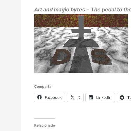
Art and magic bytes
–
The pedal to th
Compartir
Facebook
X
LinkedIn
T
Relacionado