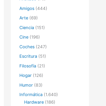
ó
n
Amigos
(444)
i
c
Arte
(69)
o
Ciencia
(151)
Cine
(196)
Coches
(247)
Escritura
(51)
Filosofía
(21)
Hogar
(126)
Humor
(83)
Informática
(1.640)
Hardware
(186)