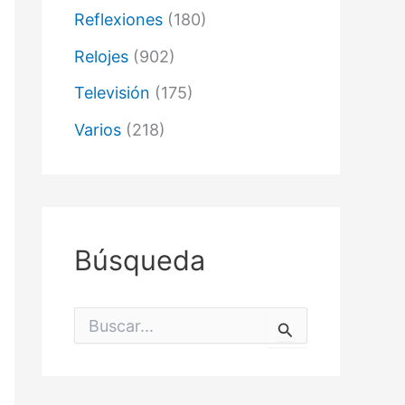
Reflexiones
(180)
Relojes
(902)
Televisión
(175)
Varios
(218)
Búsqueda
B
u
s
c
a