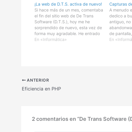
¡La web de D.T.S. activa de nuevo!
Capturas d
Si hace más de un mes, comentaba
A menudo en
el fin del sitio web de De Trans
dedico a bu
Software (D.T.S.), hoy me he
antiguo, no 
sorprendido de nuevo, esta vez de
abandonwar
forma muy agradable. He entrado
de pantalla,
por casualidad de nuevo, y lo he
En «Informática»
Revisando 
En «Informá
visto activado y funcionando sin
topé con al
problemas.Cada vez estoy más
he decidido
convencido de que…
algunos com
Pascal…
ANTERIOR
Eficiencia en PHP
2 comentarios en “De Trans Software (D.