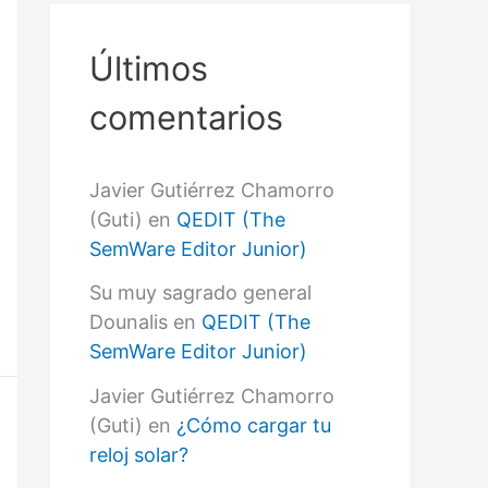
r
p
o
Últimos
r
:
comentarios
Javier Gutiérrez Chamorro
(Guti)
en
QEDIT (The
SemWare Editor Junior)
Su muy sagrado general
Dounalis
en
QEDIT (The
SemWare Editor Junior)
Javier Gutiérrez Chamorro
(Guti)
en
¿Cómo cargar tu
reloj solar?