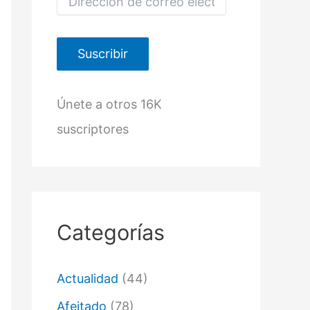
i
r
e
c
Suscribir
c
i
ó
Únete a otros 16K
n
d
suscriptores
e
c
o
r
r
e
o
Categorías
e
l
e
c
Actualidad
(44)
t
r
Afeitado
(78)