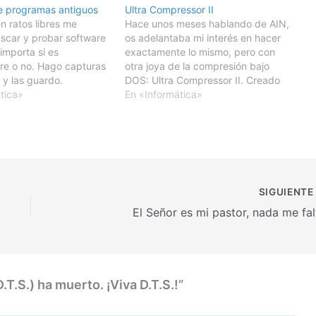
e programas antiguos
Ultra Compressor II
 ratos libres me
Hace unos meses hablando de AIN,
scar y probar software
os adelantaba mi interés en hacer
importa si es
exactamente lo mismo, pero con
e o no. Hago capturas
otra joya de la compresión bajo
 y las guardo.
DOS: Ultra Compressor II. Creado
copias de seguridad me
tica»
por AIP-NL (Ad Infinitum
En «Informática»
gunas de ellas, así que
Programs), y bautizado
 darlas a conocer, con
comercialmente como Ultra
entarios. Alice Personal
Compressor II Pro, no dejaba de
ser un desarrollo de tres individuos:
…
SIGUIENT
El Señor es mi pastor, nada me fal
T.S.) ha muerto. ¡Viva D.T.S.!”