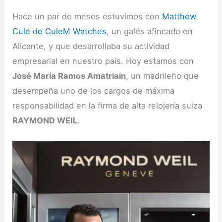
Hace un par de meses estuvimos con
Matthew
Cule de CuleM Watches
, un galés afincado en
Alicante, y que desarrollaba su actividad
empresarial en nuestro país. Hoy estamos con
José María Ramos Amatriain
, un madrileño que
desempeña uno de los cargos de máxima
responsabilidad en la firma de alta relojería suiza
RAYMOND WEIL
.