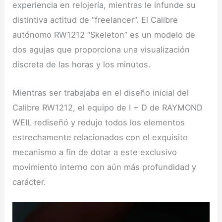
experiencia en relojería, mientras le infunde su
distintiva actitud de “freelancer”. El Calibre
autónomo RW1212 “Skeleton” es un modelo de
dos agujas que proporciona una visualización
discreta de las horas y los minutos.
Mientras ser trabajaba en el diseño inicial del
Calibre RW1212, el equipo de I + D de RAYMOND
WEIL rediseñó y redujo todos los elementos
estrechamente relacionados con el exquisito
mecanismo a fin de dotar a este exclusivo
movimiento interno con aún más profundidad y
carácter.