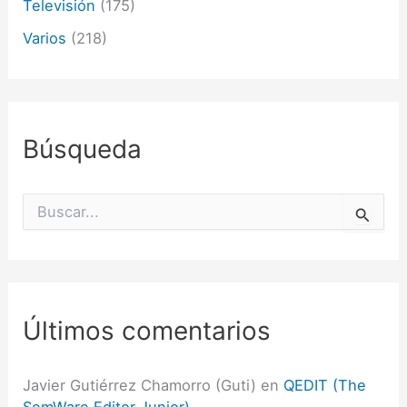
Televisión
(175)
Varios
(218)
Búsqueda
B
u
s
c
a
r
p
Últimos comentarios
o
r
:
Javier Gutiérrez Chamorro (Guti)
en
QEDIT (The