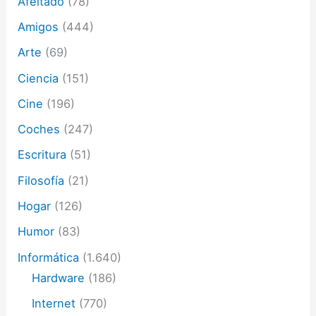
Afeitado
(78)
e
c
Amigos
(444)
t
Arte
(69)
r
ó
Ciencia
(151)
n
i
Cine
(196)
c
o
Coches
(247)
Escritura
(51)
Filosofía
(21)
Hogar
(126)
Humor
(83)
Informática
(1.640)
Hardware
(186)
Internet
(770)