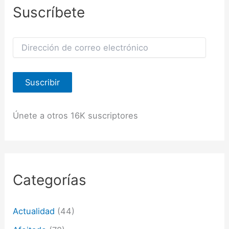
Suscríbete
D
i
r
e
Suscribir
c
c
i
ó
Únete a otros 16K suscriptores
n
d
e
c
o
r
Categorías
r
e
o
Actualidad
(44)
e
l