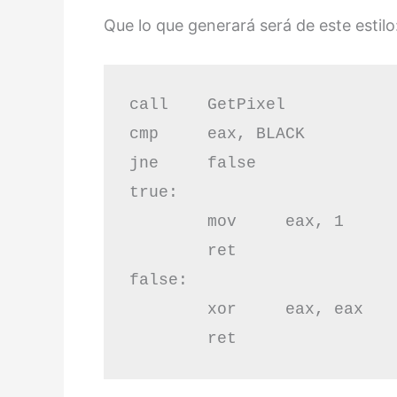
Que lo que generará será de este estilo
call	GetPixel

cmp	eax, BLACK

jne	false

true:

	mov	eax, 1

	ret

false:

	xor	eax, eax

	ret