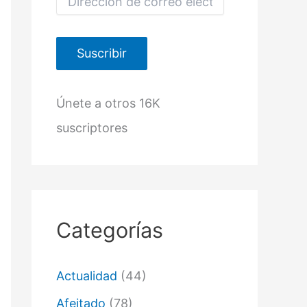
i
r
e
c
Suscribir
c
i
ó
Únete a otros 16K
n
d
suscriptores
e
c
o
r
r
e
o
Categorías
e
l
e
c
Actualidad
(44)
t
r
Afeitado
(78)