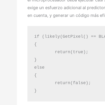
exige un esfuerzo adicional al predicto
en cuenta, y generar un código más efi
if (likely(GetPixel() == BLA
{

	return(true);

}

else

{

	return(false);

}