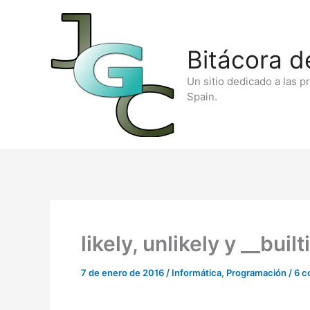
Ir
al
Bitácora d
contenido
Un sitio dedicado a las p
Spain.
likely, unlikely y __buil
7 de enero de 2016
/
Informática
,
Programación
/
6 c