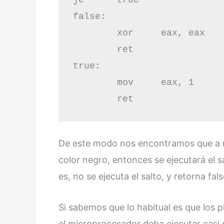
false:

	xor	eax, eax

	ret

true:

	mov	eax, 1

	ret
De este modo nos encontramos que a ni
color negro, entonces se ejecutará el sal
es, no se ejecuta el salto, y retorna fals
Si sabemos que lo habitual es que los 
el microprocesador deba ejecutar casi s