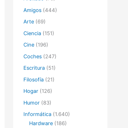
ó
n
Amigos
(444)
i
c
Arte
(69)
o
Ciencia
(151)
Cine
(196)
Coches
(247)
Escritura
(51)
Filosofía
(21)
Hogar
(126)
Humor
(83)
Informática
(1.640)
Hardware
(186)