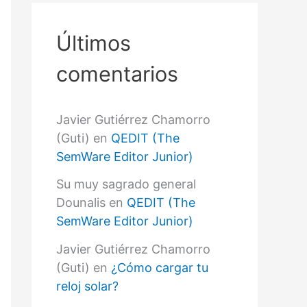
r
p
o
Últimos
r
:
comentarios
Javier Gutiérrez Chamorro
(Guti)
en
QEDIT (The
SemWare Editor Junior)
Su muy sagrado general
Dounalis
en
QEDIT (The
SemWare Editor Junior)
Javier Gutiérrez Chamorro
(Guti)
en
¿Cómo cargar tu
reloj solar?