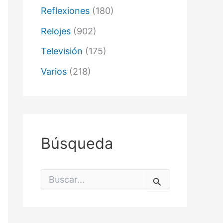
Reflexiones
(180)
Relojes
(902)
Televisión
(175)
Varios
(218)
Búsqueda
B
u
s
c
a