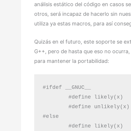
análisis estático del código en casos s
otros, será incapaz de hacerlo sin nues
utiliza ya estas macros, para así conse
Quizás en el futuro, este soporte se e
G++, pero de hasta que eso no ocurra, 
para mantener la portabilidad:
#ifdef __GNUC__

	#define likely(x)	__builtin_expect(!!(x), 1)

	#define unlikely(x)	__builtin_expect(!!(x), 0)

#else

	#define likely(x)	(x)
