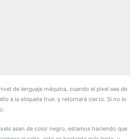
vel de lenguaje máquina, cuando el píxel sea de
to a la etiqueta true: y retornará cierto. Si no lo
o.
pixels sean de color negro, estamos haciendo que
iempre el salto, esto es bastante más lento, y