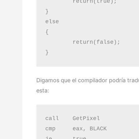
	return(true);

}

else

{

	return(false);

}
Digamos que el compilador podría trad
esta:
call	GetPixel

cmp	eax, BLACK

je	true
