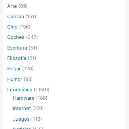
Arte
(69)
r
ó
Ciencia
(151)
n
i
Cine
(196)
c
o
Coches
(247)
Escritura
(51)
Filosofía
(21)
Hogar
(126)
Humor
(83)
Informática
(1.640)
Hardware
(186)
Internet
(770)
Juegos
(113)