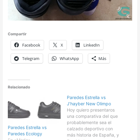
Compartir
Facebook
X
LinkedIn
Telegram
WhatsApp
Más
Relacionado
Paredes Estrella vs
J’hayber New Olimpo
Hoy quiero presentaros
una comparativa del que
probablemente sea el
Paredes Estrella vs
calzado deportivo con
Paredes Ecology
más historia de España, y
En «Moda»