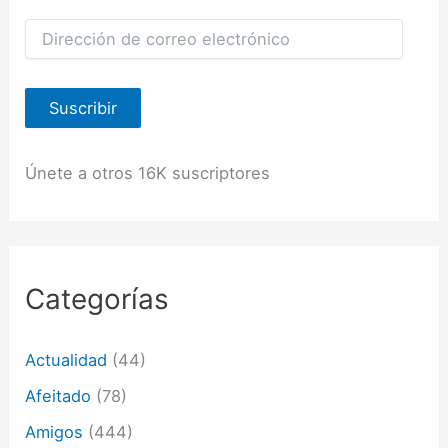
D
i
r
e
Suscribir
c
c
i
ó
Únete a otros 16K suscriptores
n
d
e
c
o
r
Categorías
r
e
o
Actualidad
(44)
e
l
Afeitado
(78)
e
c
Amigos
(444)
t