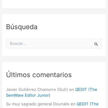
Búsqueda
B
u
s
c
a
r
p
Últimos comentarios
o
r
:
Javier Gutiérrez Chamorro (Guti)
en
QEDIT (The
SemWare Editor Junior)
Su muy sagrado general Dounalis
en
QEDIT (The