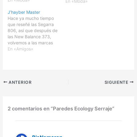
que afortunadamente,
En «Moda»
aún sigue estando
J’hayber Master
disponible, con gran
Hace ya mucho tiempo
parte de la esencia de
que reseñé las Segarra
antaño. Estéticamente
806, así que después de
son muy parecidas, con
las New Balance 373,
lineas clásicas y
volvemos a las marcas
conservadoras, que si
de ropa deportiva
En «Amigos»
bien hacen que sean
españolas, esta vez
poco vistosas, las…
repitiendo con la que es
sin lugar a dudas mi
favorita en lo que a
calzado se refiere:
ANTERIOR
SIGUIENTE
J'hayber. Poco después
de que…
2 comentarios en “Paredes Ecology Serraje”