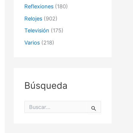
Reflexiones
(180)
Relojes
(902)
Televisión
(175)
Varios
(218)
Búsqueda
B
u
s
c
a