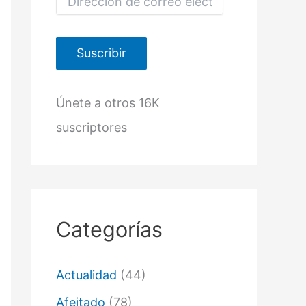
i
r
e
c
Suscribir
c
i
ó
Únete a otros 16K
n
d
suscriptores
e
c
o
r
r
e
o
Categorías
e
l
e
c
Actualidad
(44)
t
r
Afeitado
(78)