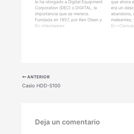
le ha otorgado a Digital Equipment
que ahora e
Corporation (DEC) o DIGITAL, la
era un des
importancia que se merece.
abandono, q
Fundada en 1957, por Ken Olsen y
maleantes, 
Harlan Anderson, obtuvo gran
En «Hardware»
Juan, no te
En «Cienci
crecimiento en los años 60, al
social. Alg
utilizar los transistores para crear
1986, se co
miniordenadores. Un hardware que
más que…
se…
ANTERIOR
Casio HDD-S100
Deja un comentario