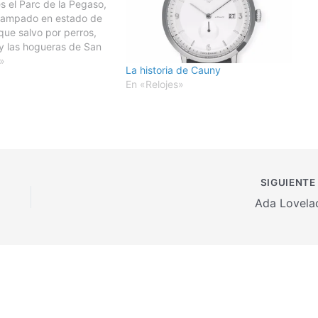
s el Parc de la Pegaso,
campado en estado de
ue salvo por perros,
y las hogueras de San
nía demasiada utilidad
a»
La historia de Cauny
unos años después, en
En «Relojes»
nvertiría en un parque
SIGUIENT
Ada Lovela