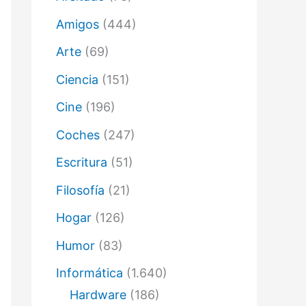
ó
n
Amigos
(444)
i
c
Arte
(69)
o
Ciencia
(151)
Cine
(196)
Coches
(247)
Escritura
(51)
Filosofía
(21)
Hogar
(126)
Humor
(83)
Informática
(1.640)
Hardware
(186)