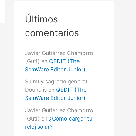
r
p
o
Últimos
r
:
comentarios
Javier Gutiérrez Chamorro
(Guti)
en
QEDIT (The
SemWare Editor Junior)
Su muy sagrado general
Dounalis
en
QEDIT (The
SemWare Editor Junior)
Javier Gutiérrez Chamorro
(Guti)
en
¿Cómo cargar tu
reloj solar?