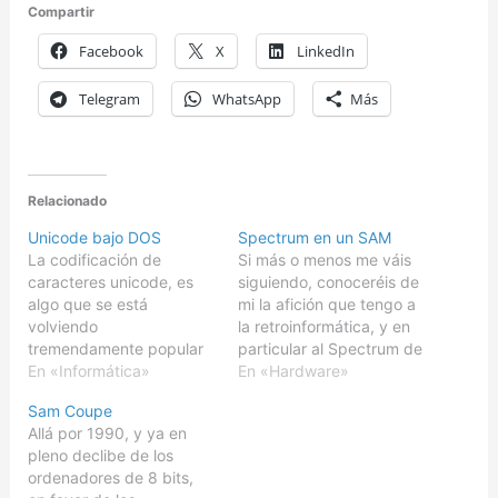
Compartir
Facebook
X
LinkedIn
Telegram
WhatsApp
Más
Relacionado
Unicode bajo DOS
Spectrum en un SAM
La codificación de
Si más o menos me váis
caracteres unicode, es
siguiendo, conoceréis de
algo que se está
mi la afición que tengo a
volviendo
la retroinformática, y en
tremendamente popular
particular al Spectrum de
en nuestros días, sobre
En «Informática»
Sinclair, que introdujo en
En «Hardware»
todo, a raiz de la
Europa, y sobre todo en
Sam Coupe
migración sucesiva de
el Reino Unido y España,
Allá por 1990, y ya en
Windows ANSI (1.x, 2.x,
la computación
pleno declibe de los
3.x, 95, 98, y ME), a sus
doméstica a bajo
ordenadores de 8 bits,
respectivas versiones
coste.Por supuesto