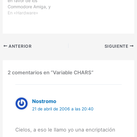
en favor de los
con soporte del juego de
también hablé del Sam
Commodore Amiga, y
caracteres unicode,
Coupe, una…
Atari ST, se anunció, la
En «Hardware»
basadas en el núcleo
disponibilidad del Sam
de…
Coupe en España.El Sam
era basicamente una
versión mejorada del
clásico Sinclair ZX
ANTERIOR
SIGUIENTE
Spectrum, producido por
Miles Gordon Technology
(MGT). Lo…
2 comentarios en “Variable CHARS”
Nostromo
21 de abril de 2006 a las 20:40
Cielos, a eso le llamo yo una encriptación