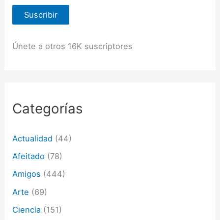
e
Suscribir
c
c
i
ó
Únete a otros 16K suscriptores
n
d
e
c
o
r
Categorías
r
e
o
Actualidad
(44)
e
l
Afeitado
(78)
e
c
Amigos
(444)
t
Arte
(69)
r
ó
Ciencia
(151)
n