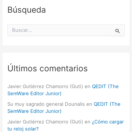
Búsqueda
B
u
s
c
a
r
p
Últimos comentarios
o
r
:
Javier Gutiérrez Chamorro (Guti)
en
QEDIT (The
SemWare Editor Junior)
Su muy sagrado general Dounalis
en
QEDIT (The
SemWare Editor Junior)
Javier Gutiérrez Chamorro (Guti)
en
¿Cómo cargar
tu reloj solar?