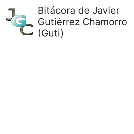
Ir
Bitácora de Javier
al
Gutiérrez Chamorro
contenido
(Guti)