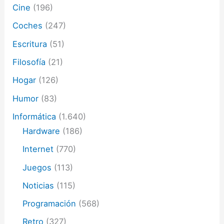
i
Cine
(196)
c
o
Coches
(247)
Escritura
(51)
Filosofía
(21)
Hogar
(126)
Humor
(83)
Informática
(1.640)
Hardware
(186)
Internet
(770)
Juegos
(113)
Noticias
(115)
Programación
(568)
Retro
(327)