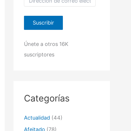
i
r
e
c
Suscribir
c
i
ó
Únete a otros 16K
n
d
suscriptores
e
c
o
r
r
e
o
Categorías
e
l
e
c
Actualidad
(44)
t
r
Afeitado
(78)