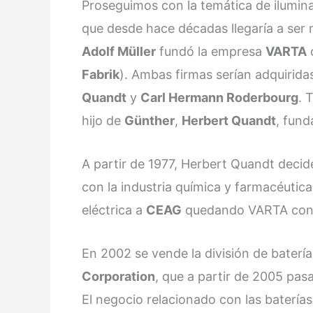
Proseguimos con la temática de ilumin
que desde hace décadas llegaría a ser 
Adolf Müller
fundó la empresa
VARTA
Fabrik
). Ambas firmas serían adquirida
Quandt
y
Carl Hermann Roderbourg
. 
hijo de
Günther
,
Herbert Quandt
, fun
A partir de 1977, Herbert Quandt decide
con la industria química y farmacéutic
eléctrica a
CEAG
quedando VARTA con el
En 2002 se vende la división de baterí
Corporation
, que a partir de 2005 pa
El negocio relacionado con las baterí