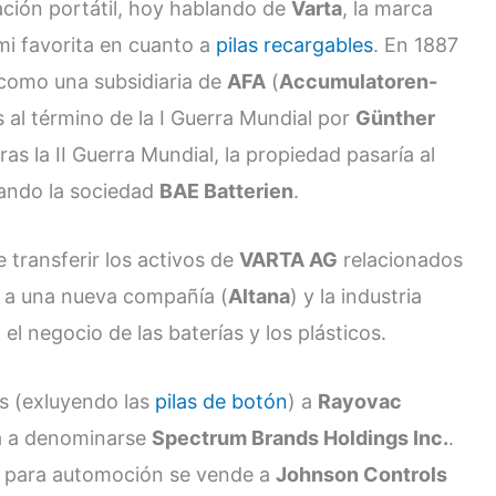
ación portátil, hoy hablando de
Varta
, la marca
mi favorita en cuanto a
pilas recargables
. En 1887
como una subsidiaria de
AFA
(
Accumulatoren-
s al término de la I Guerra Mundial por
Günther
Tras la II Guerra Mundial, la propiedad pasaría al
dando la sociedad
BAE Batterien
.
 transferir los activos de
VARTA AG
relacionados
a a una nueva compañía (
Altana
) y la industria
 negocio de las baterías y los plásticos.
as (exluyendo las
pilas de botón
) a
Rayovac
sa a denominarse
Spectrum Brands Holdings Inc.
.
as para automoción se vende a
Johnson Controls