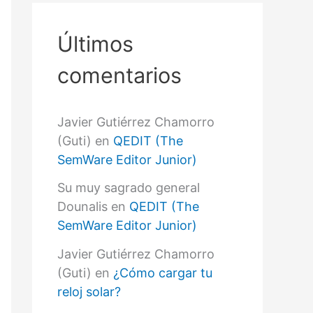
r
p
o
Últimos
r
:
comentarios
Javier Gutiérrez Chamorro
(Guti)
en
QEDIT (The
SemWare Editor Junior)
Su muy sagrado general
Dounalis
en
QEDIT (The
SemWare Editor Junior)
Javier Gutiérrez Chamorro
(Guti)
en
¿Cómo cargar tu
reloj solar?