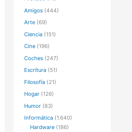
ó
n
Amigos
(444)
i
c
Arte
(69)
o
Ciencia
(151)
Cine
(196)
Coches
(247)
Escritura
(51)
Filosofía
(21)
Hogar
(126)
Humor
(83)
Informática
(1.640)
Hardware
(186)