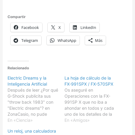
Compartir
Facebook
X
LinkedIn
Telegram
WhatsApp
Más
Relacionado
Electric Dreams y la
La hoja de cálculo de la
Inteligencia Artificial
FX-991SPX / FX-570SPX
Después de leer ¿Por qué
Os aseguré en
G-Shock publicita sus
Operaciones con la FX-
"throw back 1983" con
991SP X que no iba a
"Electric dreams"? en
ahondar en todos y cada
ZonaCasio, no pude
uno de los detalles de la
evitar volver a ver la
En «Ciencia»
calculadora Casio FX-
En «Amigos»
película Sueños
991SP X. Cuando
Un reloj, una calculadora
Eléctricos (Electric
hablaba de sus virtudes