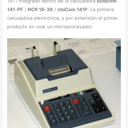
1971 integrado dentro de la calculadora
Busicom
141-PF
/
NCR 18-36
/
UniCom 141P
: La primera
calculadora electrónica, y por extensión el primer
producto en usar un microprocesador.