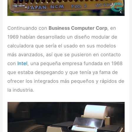
Continuando con
Business Computer Corp
, en
1969 habían desarrollado un diseño modular de
calculadora que sería el usado en sus modelos
más avanzados, así que se pusieron en contacto
con
Intel
, una pequeña empresa fundada en 1968
que estaba despegando y que tenía ya fama de
ofrecer los integrados más pequeños y rápidos de
la industria.