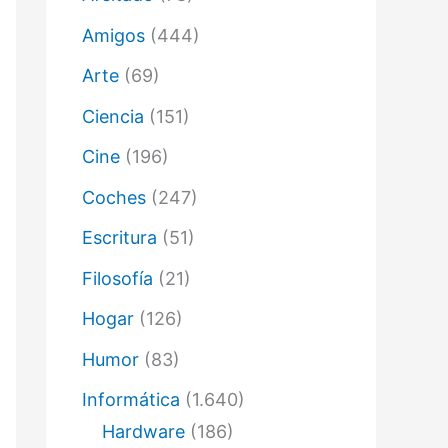
ó
n
Amigos
(444)
i
c
Arte
(69)
o
Ciencia
(151)
Cine
(196)
Coches
(247)
Escritura
(51)
Filosofía
(21)
Hogar
(126)
Humor
(83)
Informática
(1.640)
Hardware
(186)