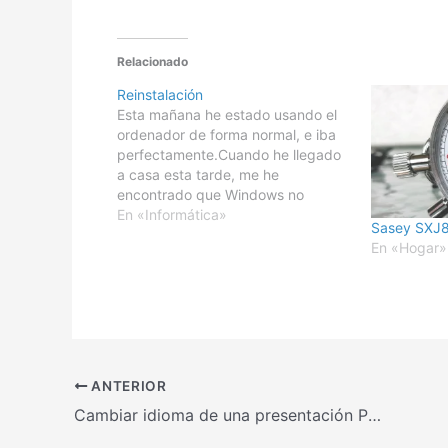
Relacionado
Reinstalación
Esta mañana he estado usando el
ordenador de forma normal, e iba
perfectamente.Cuando he llegado
a casa esta tarde, me he
encontrado que Windows no
arrancaba. Es algo que no se
En «Informática»
Sasey SXJ
porque motivo pasa de vez en
En «Hogar»
cuando, así que como de
costumbre he vuelto a apagar el
equipo y…
ANTERIOR
Cambiar idioma de una presentación Powerpoint