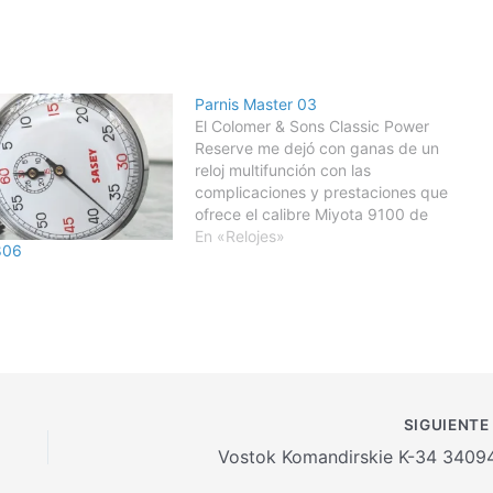
Parnis Master 03
El Colomer & Sons Classic Power
Reserve me dejó con ganas de un
reloj multifunción con las
complicaciones y prestaciones que
ofrece el calibre Miyota 9100 de
Citizen. Realmente junto al Seiko
En «Relojes»
806
NE88, son mis maquinarias
favoritas, ofreciendo mucha
técnica a buen precio. En
apariencia nos puede resultar
similar al…
SIGUIENT
Vostok Komandirskie K-34 3409