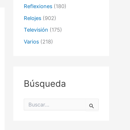
Reflexiones
(180)
Relojes
(902)
Televisión
(175)
Varios
(218)
Búsqueda
B
u
s
c
a