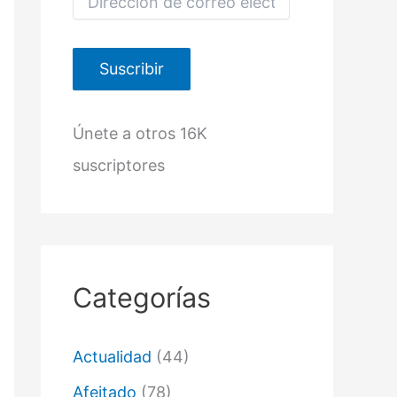
i
r
e
c
Suscribir
c
i
ó
Únete a otros 16K
n
d
suscriptores
e
c
o
r
r
e
o
Categorías
e
l
e
c
Actualidad
(44)
t
r
Afeitado
(78)