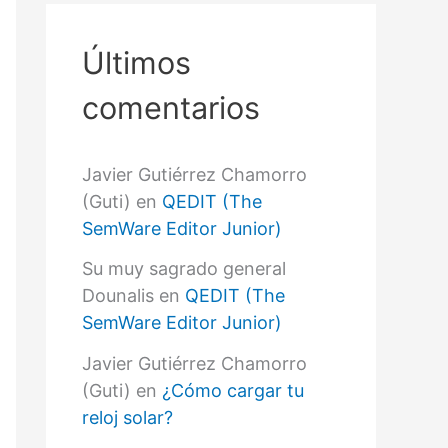
r
p
o
Últimos
r
:
comentarios
Javier Gutiérrez Chamorro
(Guti)
en
QEDIT (The
SemWare Editor Junior)
Su muy sagrado general
Dounalis
en
QEDIT (The
SemWare Editor Junior)
Javier Gutiérrez Chamorro
(Guti)
en
¿Cómo cargar tu
reloj solar?