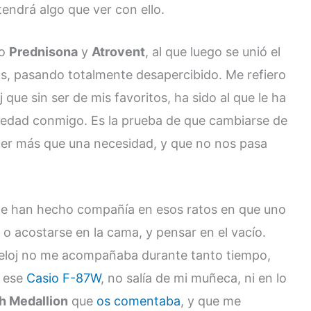
endrá algo que ver con ello.
do
Prednisona
y
Atrovent
, al que luego se unió el
ás, pasando totalmente desapercibido. Me refiero
oj que sin ser de mis favoritos, ha sido al que le ha
medad conmigo. Es la prueba de que cambiarse de
lacer más que una necesidad, y que no nos pasa
me han hecho compañía en esos ratos en que uno
 o acostarse en la cama, y pensar en el vacío.
eloj no me acompañaba durante tanto tiempo,
 ese
Casio F-87W
, no salía de mi muñeca, ni en lo
h Medallion
que
os comentaba
, y que me