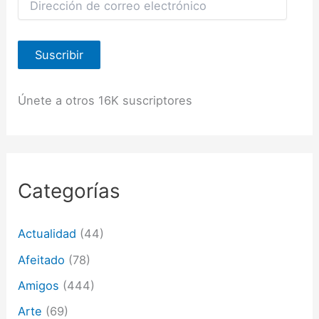
i
r
e
Suscribir
c
c
i
ó
Únete a otros 16K suscriptores
n
d
e
c
o
r
Categorías
r
e
o
Actualidad
(44)
e
l
Afeitado
(78)
e
c
Amigos
(444)
t
Arte
(69)
r