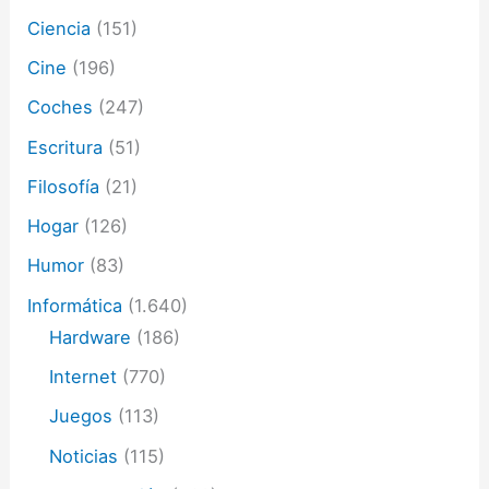
ó
Ciencia
(151)
n
i
Cine
(196)
c
o
Coches
(247)
Escritura
(51)
Filosofía
(21)
Hogar
(126)
Humor
(83)
Informática
(1.640)
Hardware
(186)
Internet
(770)
Juegos
(113)
Noticias
(115)