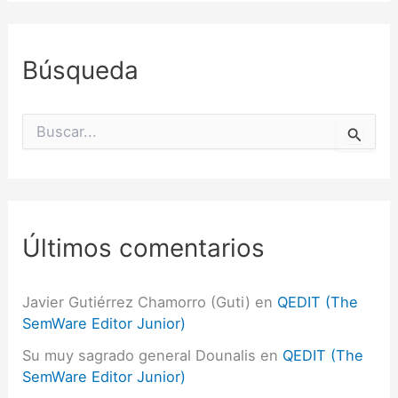
Búsqueda
B
u
s
c
a
r
p
Últimos comentarios
o
r
:
Javier Gutiérrez Chamorro (Guti)
en
QEDIT (The
SemWare Editor Junior)
Su muy sagrado general Dounalis
en
QEDIT (The
SemWare Editor Junior)