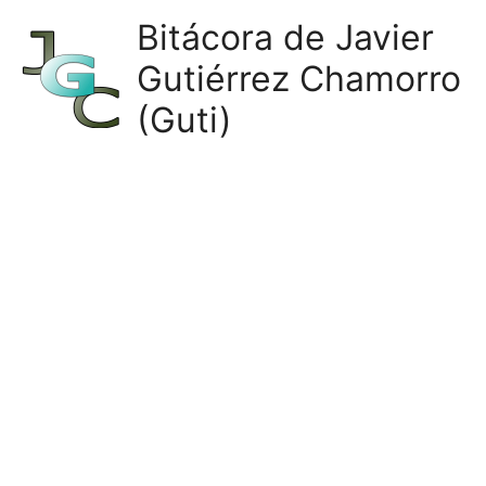
Ir
Bitácora de Javier
al
Gutiérrez Chamorro
contenido
(Guti)