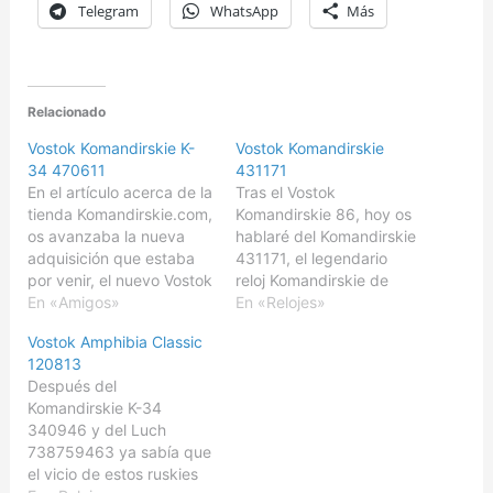
Telegram
WhatsApp
Más
Relacionado
Vostok Komandirskie K-
Vostok Komandirskie
34 470611
431171
En el artículo acerca de la
Tras el Vostok
tienda Komandirskie.com,
Komandirskie 86, hoy os
os avanzaba la nueva
hablaré del Komandirskie
adquisición que estaba
431171, el legendario
por venir, el nuevo Vostok
reloj Komandirskie de
Komandirskie 470611.
En «Amigos»
Vostok, probablemente
En «Relojes»
Este Komandirskie
en una de sus versiones
Vostok Amphibia Classic
470611, se integra en la
más clásicas. Sobre la
120813
familia Vostok K-34. Con
base de la caja 43,
Después del
un precio oficial de
equipa el habitual cristal
Komandirskie K-34
10.680 rublos (156€), es
de resina que a
340946 y del Luch
un reloj caro para lo que
diferencia del
738759463 ya sabía que
nos tienen
mencionado Vostok
el vicio de estos ruskies
acostumbrados…
Komandirskie 86, vemos