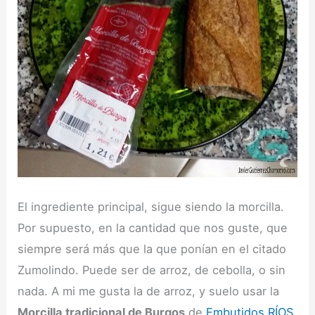
El ingrediente principal, sigue siendo la morcilla.
Por supuesto, en la cantidad que nos guste, que
siempre será más que la que ponían en el citado
Zumolindo. Puede ser de arroz, de cebolla, o sin
nada. A mi me gusta la de arroz, y suelo usar la
Morcilla tradicional de Burgos
de
Embutidos RÍOS
.