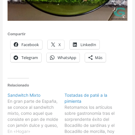
Compartir
Facebook
X
LinkedIn
Telegram
WhatsApp
Más
Relacionado
Sandwitch Mixto
Tostadas de paté a la
En gran parte de España,
pimienta
se conoce al sandwitch
Retomamos los artículos
mixto, como aquel que
sobre gastronomía tras el
consiste en pan de molde
sorprendente éxito del
con jamón dulce y queso,
Bocadillo de sardinas y el
jamón cocido y queso, o
En «Hogar»
Bocadillo de morcilla, hoy