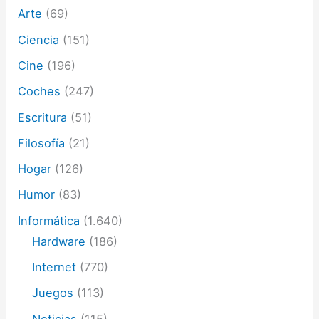
Arte
(69)
r
ó
Ciencia
(151)
n
i
Cine
(196)
c
o
Coches
(247)
Escritura
(51)
Filosofía
(21)
Hogar
(126)
Humor
(83)
Informática
(1.640)
Hardware
(186)
Internet
(770)
Juegos
(113)
Noticias
(115)