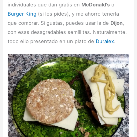
individuales que dan gratis en
McDonald’s
o
Burger King
(si los pides), y me ahorro tenerla
que comprar. Si gustas, puedes usar la de
Dijon
,
con esas desagradables semillitas. Naturalmente,
todo ello presentado en un plato de
Duralex
.