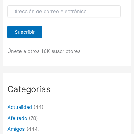
D
i
r
e
Suscribir
c
c
i
ó
Únete a otros 16K suscriptores
n
d
e
c
o
r
Categorías
r
e
o
Actualidad
(44)
e
l
Afeitado
(78)
e
c
Amigos
(444)
t