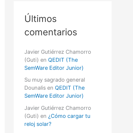
r
p
o
Últimos
r
:
comentarios
Javier Gutiérrez Chamorro
(Guti)
en
QEDIT (The
SemWare Editor Junior)
Su muy sagrado general
Dounalis
en
QEDIT (The
SemWare Editor Junior)
Javier Gutiérrez Chamorro
(Guti)
en
¿Cómo cargar tu
reloj solar?