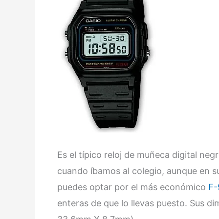
Es el típico reloj de muñeca digital ne
cuando íbamos al colegio, aunque en s
puedes optar por el más económico
F-
enteras de que lo llevas puesto. Sus 