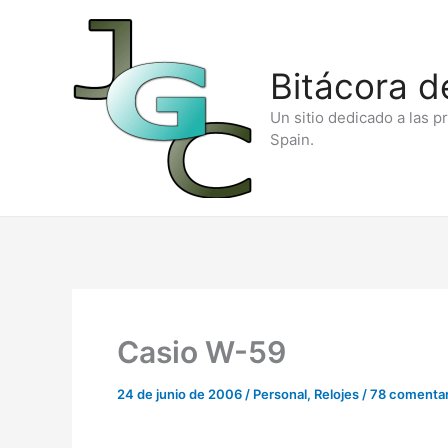
Ir
al
Bitácora d
contenido
Un sitio dedicado a las p
Spain.
Casio W-59
24 de junio de 2006
/
Personal
,
Relojes
/
78 comentar