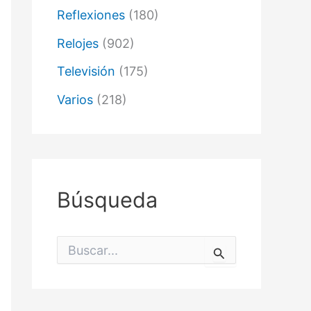
Reflexiones
(180)
Relojes
(902)
Televisión
(175)
Varios
(218)
Búsqueda
B
u
s
c
a