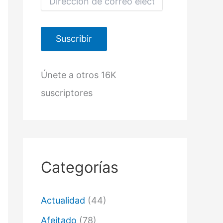
i
r
e
c
Suscribir
c
i
ó
Únete a otros 16K
n
d
suscriptores
e
c
o
r
r
e
o
Categorías
e
l
e
c
Actualidad
(44)
t
r
Afeitado
(78)