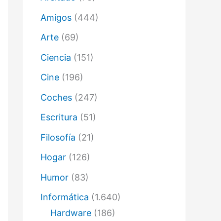
ó
n
Amigos
(444)
i
c
Arte
(69)
o
Ciencia
(151)
Cine
(196)
Coches
(247)
Escritura
(51)
Filosofía
(21)
Hogar
(126)
Humor
(83)
Informática
(1.640)
Hardware
(186)