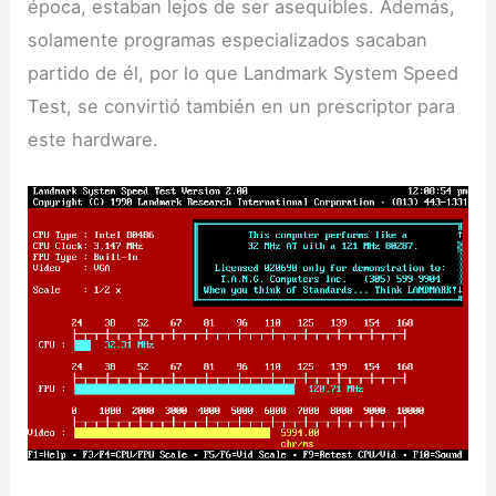
época, estaban lejos de ser asequibles. Además,
solamente programas especializados sacaban
partido de él, por lo que Landmark System Speed
Test, se convirtió también en un prescriptor para
este hardware.