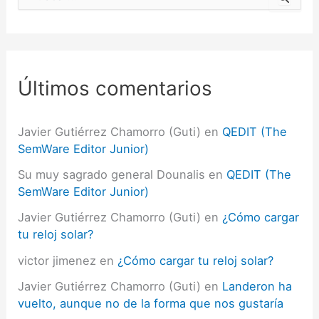
u
s
c
a
r
p
Últimos comentarios
o
r
:
Javier Gutiérrez Chamorro (Guti)
en
QEDIT (The
SemWare Editor Junior)
Su muy sagrado general Dounalis
en
QEDIT (The
SemWare Editor Junior)
Javier Gutiérrez Chamorro (Guti)
en
¿Cómo cargar
tu reloj solar?
victor jimenez
en
¿Cómo cargar tu reloj solar?
Javier Gutiérrez Chamorro (Guti)
en
Landeron ha
vuelto, aunque no de la forma que nos gustaría