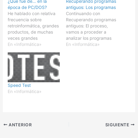
¿Qué fue de… en la
Recuperando programas
época de PC/DOS?
antiguos: Los programas
He hablado con relativa
Continuando con
frecuencia sobre
Recuperando programas
retroinformática, grandes
antiguos: El proceso,
productos, de muchas
vamos a proceder a
veces grandes
analizar los programas
compañías, que a lo largo
En «Informática»
que he encontrado, y
En «Informática»
de no demasiados años,
que son parte de mi
han cambiado
historia. Veréis que es
totalmente, o han
muy fragmentario, en
desaparecido. Me gusta
unos casos, no todo son
decir que 10 años en
las últimas versiones de
tecnología, equivalen a
lo que programé. En
Speed Test
50 años de otro sector,
otros, son tan últimas,
En «Informática»
empresas pequeñas que
que ni siquiera…
se hacen grandes,
empresas…
ANTERIOR
SIGUIENTE