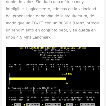
doble de veloz. Sin duda una métrica muy
inteligible. Logicamente, además de la velocidad
del procesador, dependía de la arquitectura, de
modo que un PC/XT con un 8086 a 8 Mhz, ofrecía
un rendimiento en conjunto peor, y se queda en
unos 4,5 Mhz Landmark.