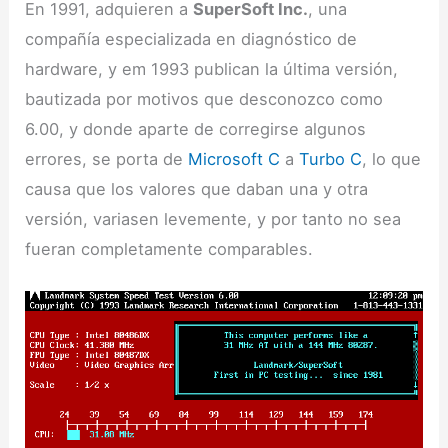
En 1991, adquieren a
SuperSoft Inc.
, una
compañía especializada en diagnóstico de
hardware, y em 1993 publican la última versión,
bautizada por motivos que desconozco como
6.00, y donde aparte de corregirse algunos
errores, se porta de
Microsoft C
a
Turbo C
, lo que
causa que los valores que daban una y otra
versión, variasen levemente, y por tanto no sea
fueran completamente comparables.