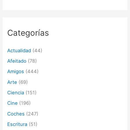
n
d
e
c
o
r
Categorías
r
e
o
Actualidad
(44)
e
l
Afeitado
(78)
e
c
Amigos
(444)
t
Arte
(69)
r
ó
Ciencia
(151)
n
i
Cine
(196)
c
o
Coches
(247)
Escritura
(51)